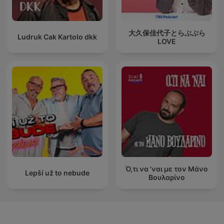
大久保佳代子とらぶぶら
Ludruk Cak Kartolo dkk
LOVE
Ό,τι να 'ναι με τον Μάνο
Lepší už to nebude
Βουλαρίνο