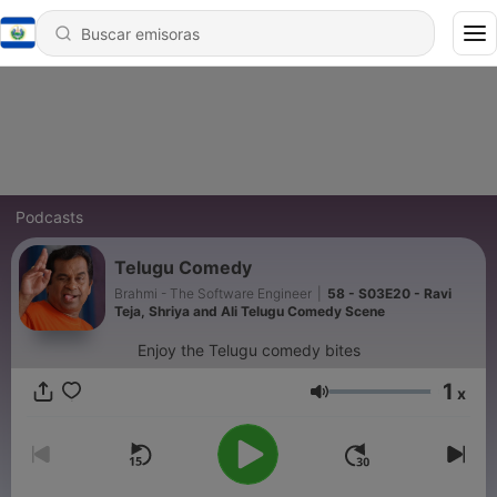
Podcasts
Telugu Comedy
Brahmi - The Software Engineer
|
58 - S03E20 - Ravi
Teja, Shriya and Ali Telugu Comedy Scene
Enjoy the Telugu comedy bites
1
x
Volumen