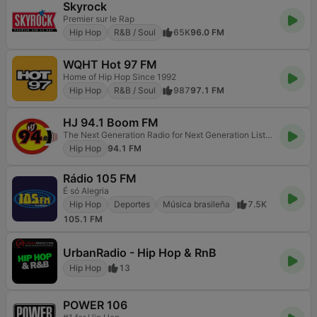
Skyrock
Premier sur le Rap
Hip Hop
R&B / Soul
65K
96.0 FM
WQHT Hot 97 FM
Home of Hip Hop Since 1992
Hip Hop
R&B / Soul
987
97.1 FM
HJ 94.1 Boom FM
The Next Generation Radio for Next Generation Listeners!
Hip Hop
94.1 FM
Rádio 105 FM
É só Alegria
Hip Hop
Deportes
Música brasileña
7.5K
105.1 FM
UrbanRadio - Hip Hop & RnB
Hip Hop
13
POWER 106