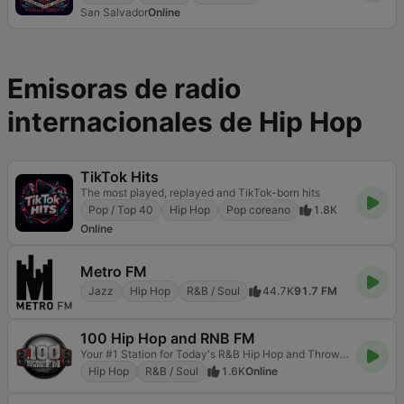
San Salvador
Online
Emisoras de radio
internacionales de Hip Hop
TikTok Hits
The most played, replayed and TikTok-born hits
Pop / Top 40
Hip Hop
Pop coreano
1.8K
Online
Metro FM
Jazz
Hip Hop
R&B / Soul
44.7K
91.7 FM
100 Hip Hop and RNB FM
Your #1 Station for Today's R&B Hip Hop and Throwbacks
Hip Hop
R&B / Soul
1.6K
Online