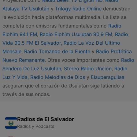
Proyectos como
Radio Belen TV Digital HD
,
Radio
Atalaya TV Usulután
y
Trilogy Radio Online
demuestran
la evolución hacia plataformas multimedia. La lista se
completa con emisoras fundamentales como
Radio
Elohim 94.1 FM
,
Radio Elohim Usulutan 90.9 FM
,
Radio
Vida 90.5 FM El Salvador
,
Radio La Voz Del Ultimo
Mensaje
,
Radio Tomando de la Fuente
y
Radio Profética
Nuevo Remanente
. Otras voces importantes como
Radio
Sendero De Luz Usulutan
,
Stereo Radio Uncion
,
Radio
Luz Y Vida
,
Radio Melodias de Dios
y
Elsuperaguilaa
aseguran que el corazón de Usulután siga latiendo a
través de sus ondas.
Radios de El Salvador
Radios y Podcasts