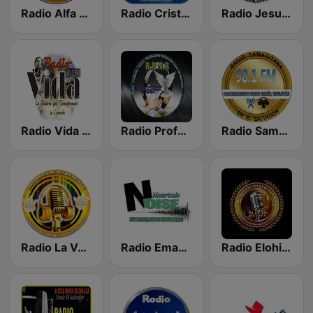
Radio Alfa Y Omega 106.1 FM
Radio Cristo Fiel 106.1FM
Radio Jesucristo Es El Rey
Radio Vida 90.5 FM El Salvador
Radio Profética Nuevo Remanente
Radio Samaritana
Radio La Voz Del Ultimo Mensaje
Radio Emanuel el Salvador
Radio Elohim 94.1 FM