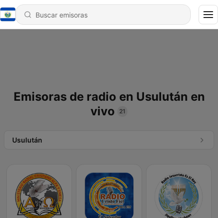
Emisoras de radio en Usulután en
vivo
21
Usulután