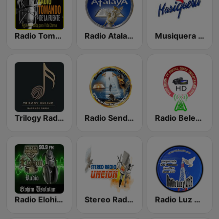
Radio Tomando de la Fuente
Radio Atalaya TV Usulután
Musiquera 93.3 FM
Trilogy Radio Online
Radio Sendero De Luz Usulutan
Radio Belen TV Digital HD
Radio Elohim Usulutan 90.9 FM
Stereo Radio Uncion
Radio Luz Y Vida