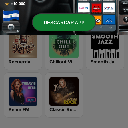
Top 90's
K-Pop Vibes
LoFi Vibes
DESCARGAR APP
Recuerda
Chillout Vibes
Smooth Jazz - Groov
Beam FM
Classic Rock Station