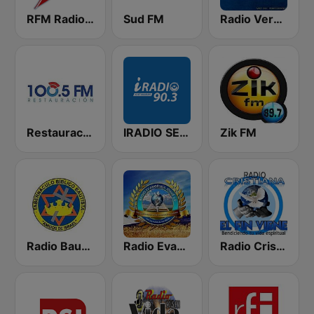
RFM Radio Futurs Medias 94.0 FM
Sud FM
Radio Verdad 95.7 FM
Restauración 100.5 FM
IRADIO SENEGAL
Zik FM
Radio Bautista Global 89.7 FM
Radio Evangélica Josué
Radio Cristiana El Fin Viene