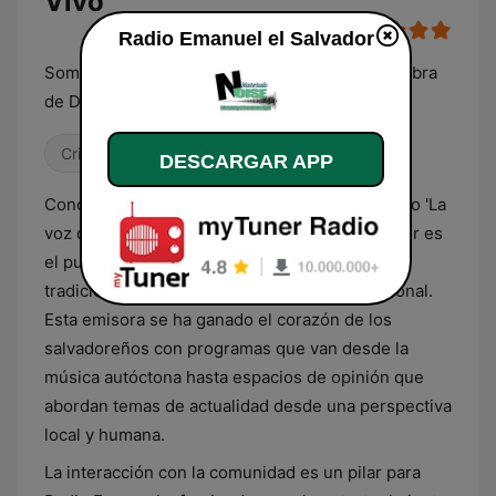
Vivo
Radio Emanuel el Salvador
Somos una radio de bendicion que lleva la palabra
de Dios
Cristiana
DESCARGAR APP
Conocida cariñosamente por su audiencia como 'La
voz de la esperanza', Radio Emanuel el Salvador es
el punto de encuentro para quienes valoran la
tradición y la innovación en la radiofonía nacional.
Esta emisora se ha ganado el corazón de los
salvadoreños con programas que van desde la
música autóctona hasta espacios de opinión que
abordan temas de actualidad desde una perspectiva
local y humana.
La interacción con la comunidad es un pilar para