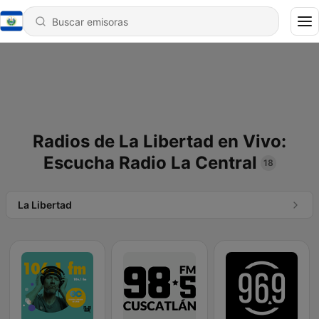
Radios de La Libertad en Vivo:
Escucha Radio La Central
18
La Libertad