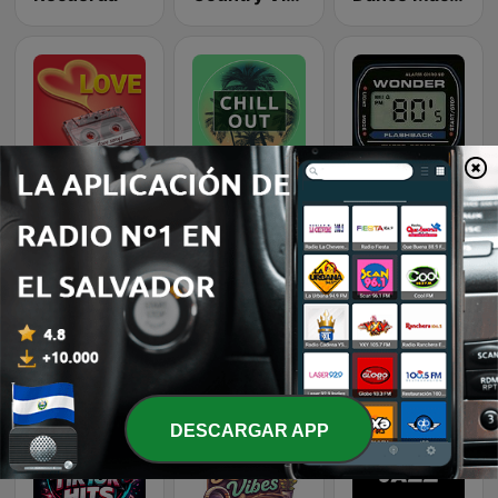
Romantic Vibes
Chillout Vibes
Wonder 80's
K-Pop Vibes
Beam FM
Rewind 2000's
DESCARGAR APP