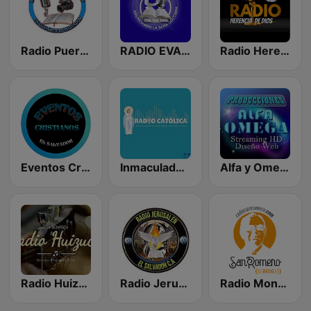
Radio Puerta del Cielo
RADIO EVANGELICA CRISTO VIENE PRONTO
Radio Herencia de Dios
Eventos Cristianos El Salvador
Inmaculada Radio
Alfa y Omega HD
Radio Huizucar
Radio Jerusalem
Radio Monseñor Romero