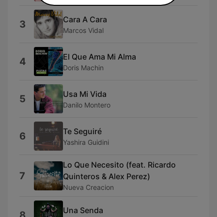
Cara A Cara
3
Marcos Vidal
El Que Ama Mi Alma
4
Doris Machin
Usa Mi Vida
5
Danilo Montero
Te Seguiré
6
Yashira Guidini
Lo Que Necesito (feat. Ricardo
7
Quinteros & Alex Perez)
Nueva Creacion
Una Senda
8