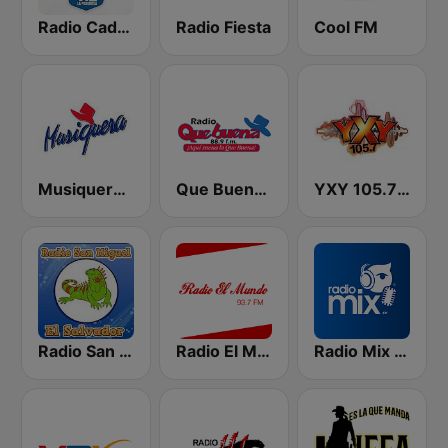
Radio Cadena YSKL La Poderosa
Radio Fiesta
Cool FM
Musiquera 93.3 FM
Que Buena 88.9 FM
YXY 105.7 FM
Radio San Miguel El Salvador
Radio El Mundo
Radio Mix El Salvador