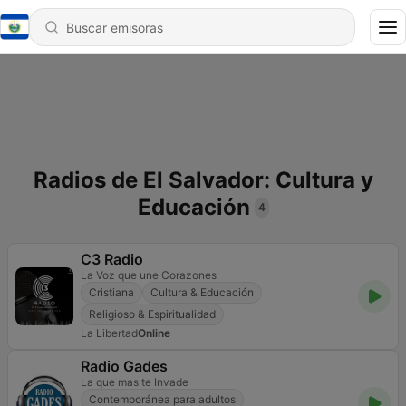
Radios de El Salvador: Cultura y
Educación
4
C3 Radio
La Voz que une Corazones
Cristiana
Cultura & Educación
Religioso & Espiritualidad
La Libertad
Online
Radio Gades
La que mas te Invade
Contemporánea para adultos