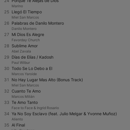
24
Porque Te Alejas de Dios
Marino
25
Llegó El Tiempo
Miel San Marcos
26
Palabras de Danilo Montero
Danilo Montero
27
Mi Dios Es Alegre
Favorday Church
28
Sublime Amor
Abel Zavala
29
Días de Elías / Kadosh
Paul Wilbur
30
Todo Se Lo Debo a El
Marcos Yaroide
31
No Hay Lugar Mas Alto (Bonus Track)
Miel San Marcos
32
Cuanto Te Amo
Marcos Milián
33
Te Amo Tanto
Face to Face & Ingrid Rosario
34
Ya No Soy Esclavo (feat. Julio Melgar & Yvonne Muñoz)
Aliento
35
Al Final