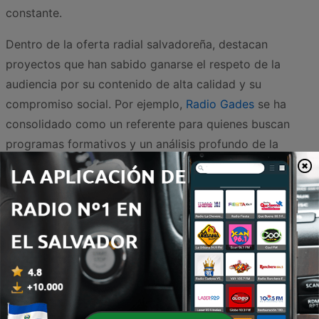
constante.
Dentro de la oferta radial salvadoreña, destacan
proyectos que han sabido ganarse el respeto de la
audiencia por su contenido de alta calidad y su
compromiso social. Por ejemplo,
Radio Gades
se ha
consolidado como un referente para quienes buscan
programas formativos y un análisis profundo de la
realidad sociocultural de la región. Por otro lado,
Radio
Telexar
ofrece una programación diversa donde la
divulgación académica y los temas de actualidad
educativa son los protagonistas, facilitando el acceso a
información relevante para estudiantes, docentes y
profesionales. Para los amantes de las letras y la
sensibilidad artística,
Suspiro de Poetas Radio
brinda un
refugio sonoro único donde la poesía y la narrativa