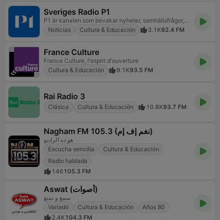
Sveriges Radio P1
P1 är kanalen som bevakar nyheter, samhällsfrågor, kultur, vetenskap och livsstil. Lyssna direkt och fördjupa dig.
Noticias
Cultura & Educación
3.1K
92.4 FM
France Culture
France Culture, l'esprit d'ouverture
Cultura & Educación
9.1K
93.5 FM
Rai Radio 3
Clásica
Cultura & Educación
10.8K
93.7 FM
Nagham FM 105.3 (نغم إف إم)
هو ده الراديو
Escucha sencilla
Cultura & Educación
Radio hablada
146
105.3 FM
Aswat (أصوات)
سمع و تمتع
Variado
Cultura & Educación
Años 80
2.4K
104.3 FM