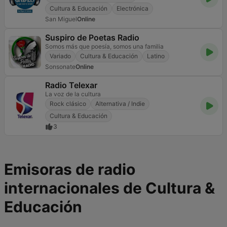
Cultura & Educación
Electrónica
San Miguel
Online
Suspiro de Poetas Radio
Somos más que poesía, somos una familia
Variado
Cultura & Educación
Latino
Sonsonate
Online
Radio Telexar
La voz de la cultura
Rock clásico
Alternativa / Indie
Cultura & Educación
3
Emisoras de radio
internacionales de Cultura &
Educación