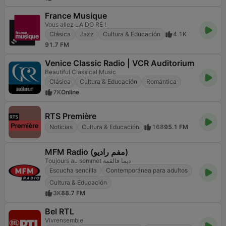
France Musique
Vous allez LA DO RÉ !
Clásica
Jazz
Cultura & Educación
4.1K
91.7 FM
Venice Classic Radio | VCR Auditorium
Beautiful Classical Music
Clásica
Cultura & Educación
Romántica
7K
Online
RTS Première
Noticias
Cultura & Educación
168
95.1 FM
MFM Radio (مفم راديو)
Toujours au sommet ديما فالقمة
Escucha sencilla
Contemporánea para adultos
Cultura & Educación
3K
88.7 FM
Bel RTL
Vivrensemble