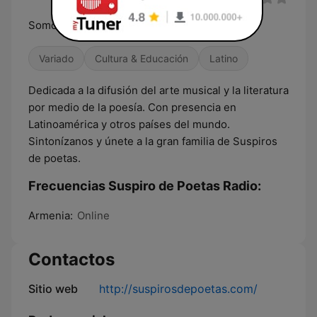
Somos más que poesía, somos una familia
Variado
Cultura & Educación
Latino
Dedicada a la difusión del arte musical y la literatura
por medio de la poesía. Con presencia en
Latinoamérica y otros países del mundo.
Sintonízanos y únete a la gran familia de Suspiros
de poetas.
Frecuencias Suspiro de Poetas Radio:
Armenia:
Online
Contactos
Sitio web
http://suspirosdepoetas.com/