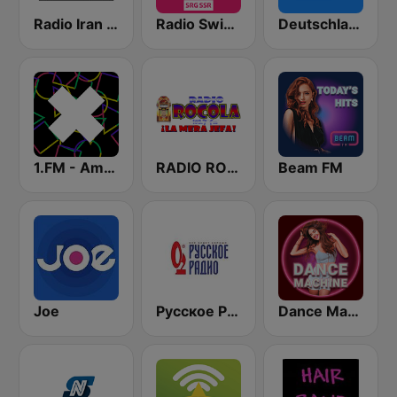
Radio Iran International
Radio Swiss Pop
Deutschlandfunk
1.FM - Amsterdam Trance
RADIO ROCOLA 103.7 FM
Beam FM
Joe
Русское Радио
Dance Machine