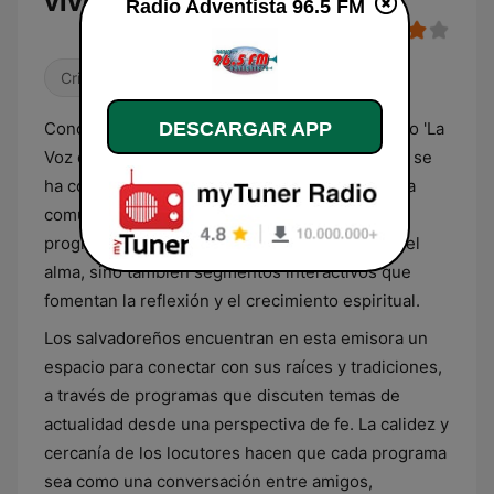
vivo
Radio Adventista 96.5 FM
Cristiana
Religioso & Espiritualidad
DESCARGAR APP
Conocida cariñosamente por su audiencia como 'La
Voz de la Esperanza', Radio Adventista 96.5 FM se
ha convertido en un punto de encuentro para la
comunidad cristiana en El Salvador. Su
programación no solo abarca música que toca el
alma, sino también segmentos interactivos que
fomentan la reflexión y el crecimiento espiritual.
Los salvadoreños encuentran en esta emisora un
espacio para conectar con sus raíces y tradiciones,
a través de programas que discuten temas de
actualidad desde una perspectiva de fe. La calidez y
cercanía de los locutores hacen que cada programa
sea como una conversación entre amigos,