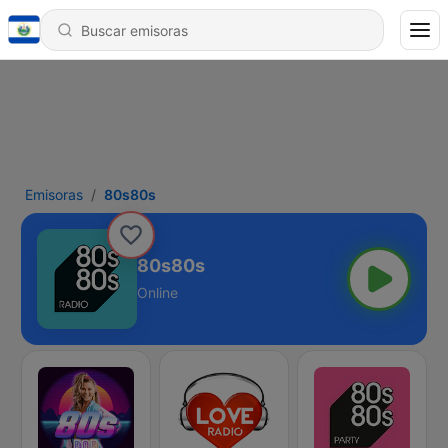
Emisoras
80s80s
80s80s
Online