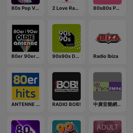
80s Pop Vibes
2 Love Radio
80s80s Party
80er 90er OLDIE ANTENNE
90s90s Dance
Radio Ibiza
ANTENNE BAYERN 80er Hits
RADIO BOB!
中廣音樂網 i Radio FM96.3