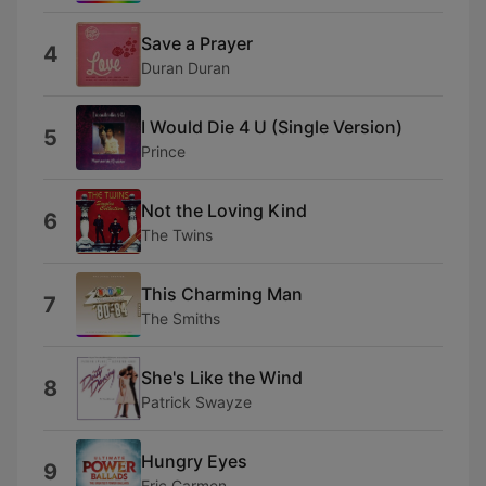
Save a Prayer
4
Duran Duran
I Would Die 4 U (Single Version)
5
Prince
Not the Loving Kind
6
The Twins
This Charming Man
7
The Smiths
She's Like the Wind
8
Patrick Swayze
Hungry Eyes
9
Eric Carmen