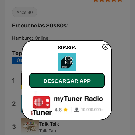
Años 80
Frecuencias 80s80s:
Hamburg:
Online
80s80s
Top Canciones
Últimos 7 días
Últimos 30 días
Time (Clock of the Heart)
1
DESCARGAR APP
Culture Club
Looking for a New Love
2
Jody Watley
Talk Talk
3
Talk Talk