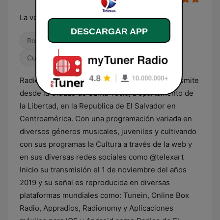
La voz de la cultura
DESCARGAR APP
Rock clásico
Alternativa / Indie
Cultura & Educación
Radio Telexar, Somos Emisora Digital que transmite
desde la Ciudad de Santa Tecla, Departamento de
la Libertad, en la Republica de El Salvador en
Centroamérica. Con una programación variada en
diversos géneros musicales, juveniles y cultivando
con sus programas la Cultura a través de la web y
en sus diversas redes sociales como @telexart
Inicio su transmisión el 1 de noviembre del años
2019 y su señal es reproducida en diversas
plataformas mundiales como: Tunein, Online Box
Radio, Appradios, Radionomy y Aplicaciones