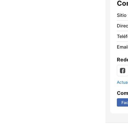
Co
Sitio
Direc
Telé
Email
Rede
Actua
Comp
Fa