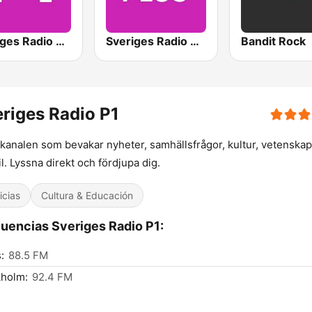
Sveriges Radio P4 Göteborg
Sveriges Radio P4 Plus
Bandit Rock
riges Radio P1
 kanalen som bevakar nyheter, samhällsfrågor, kultur, vetenska
til. Lyssna direkt och fördjupa dig.
icias
Cultura & Educación
uencias Sveriges Radio P1:
:
88.5 FM
kholm:
92.4 FM