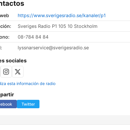
ntactos
 web
https://www.sverigesradio.se/kanaler/p1
ción:
Sveriges Radio P1 105 10 Stockholm
fono:
08-784 84 84
:
lyssnarservice@sverigesradio.se
s sociales
liza esta información de radio
artir
cebook
Twitter