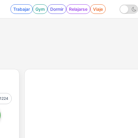
Trabajar
Gym
Dormir
Relajarse
Viaje
1224