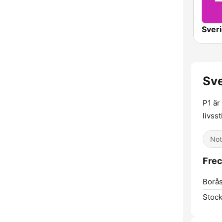
Sve
P1 är
livss
Not
Frec
Borås
Stoc