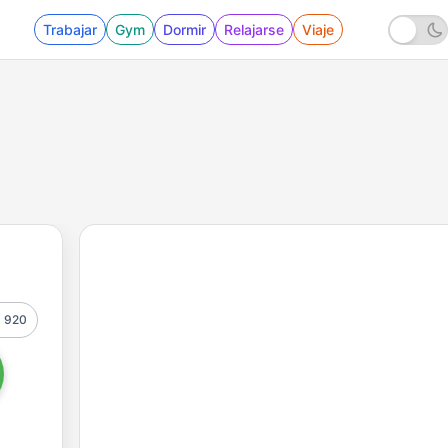
Trabajar
Gym
Dormir
Relajarse
Viaje
920