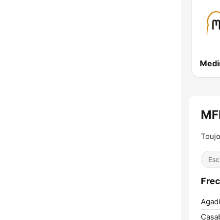
Esc
Agadi
Casab