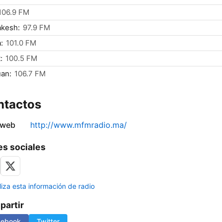
106.9 FM
akesh:
97.9 FM
:
101.0 FM
:
100.5 FM
an:
106.7 FM
ntactos
 web
http://www.mfmradio.ma/
s sociales
liza esta información de radio
artir
cebook
Twitter