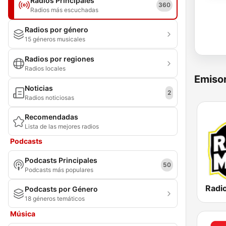
Radios Principales
360
Radios más escuchadas
Radios por género
15 géneros musicales
Radios por regiones
Radios locales
Emisor
Noticias
2
Radios noticiosas
Recomendadas
Lista de las mejores radios
Podcasts
Podcasts Principales
50
Podcasts más populares
Podcasts por Género
18 géneros temáticos
Música