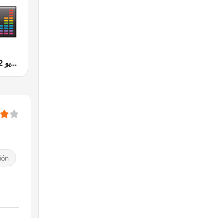
Radio 2M (راديو 2 م)
ión