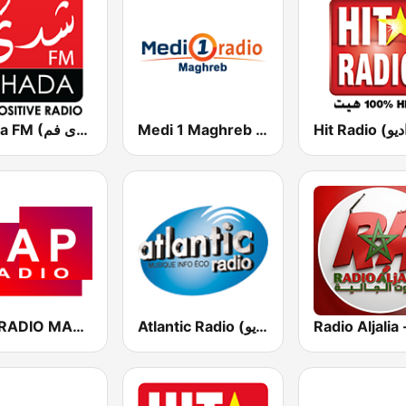
Medi 1 Maghreb (ميدى1 مغرب)
Chada FM (شدى فم)
CAP RADIO MAROC
Atlantic Radio (أتلانتيك راديو)