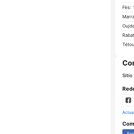
Fès:
Marr
Oujda
Rabat
Tétou
Co
Sitio
Rede
Actua
Comp
Fa