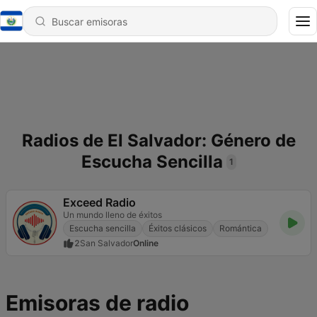
Radios de El Salvador: Género de
Escucha Sencilla
1
Exceed Radio
Un mundo lleno de éxitos
Escucha sencilla
Éxitos clásicos
Romántica
2
San Salvador
Online
Emisoras de radio