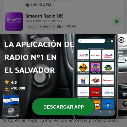
4.4K
95.3 FM
Smooth Radio UK
Your relaxing music mix
Escucha sencilla
2.1K
DAB
La música Easy Listening en El Salvador se ha
consolidado como la opción predilecta para quienes
buscan un ambiente de serenidad y relajación en su día
a día. Este género, conocido por sus melodías suaves y
arreglos instrumentales armoniosos, ofrece un respiro
necesario frente al ajetreo cotidiano de las ciudades
DESCARGAR APP
salvadoreñas, convirtiéndose en el acompañante ideal
tanto en el hogar como en los entornos profesionales.