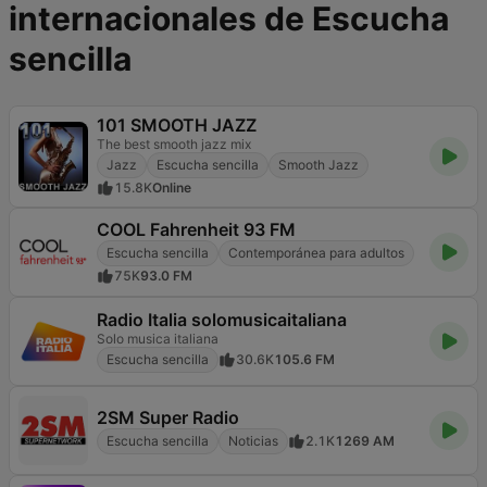
internacionales de Escucha
sencilla
101 SMOOTH JAZZ
The best smooth jazz mix
Jazz
Escucha sencilla
Smooth Jazz
15.8K
Online
COOL Fahrenheit 93 FM
Escucha sencilla
Contemporánea para adultos
75K
93.0 FM
Radio Italia solomusicaitaliana
Solo musica italiana
Escucha sencilla
30.6K
105.6 FM
2SM Super Radio
Escucha sencilla
Noticias
2.1K
1269 AM