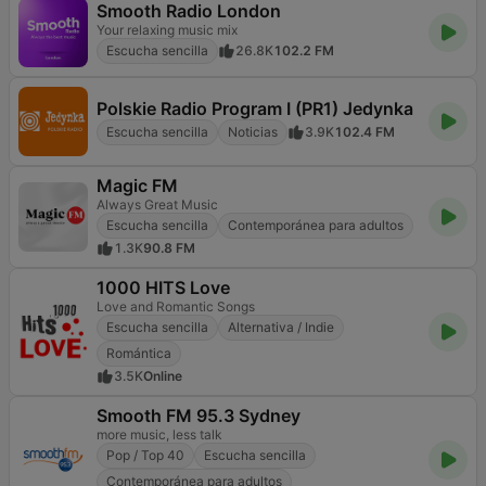
Smooth Radio London
Your relaxing music mix
Escucha sencilla
26.8K
102.2 FM
Polskie Radio Program I (PR1) Jedynka
Escucha sencilla
Noticias
3.9K
102.4 FM
Magic FM
Always Great Music
Escucha sencilla
Contemporánea para adultos
1.3K
90.8 FM
1000 HITS Love
Love and Romantic Songs
Escucha sencilla
Alternativa / Indie
Romántica
3.5K
Online
Smooth FM 95.3 Sydney
more music, less talk
Pop / Top 40
Escucha sencilla
Contemporánea para adultos