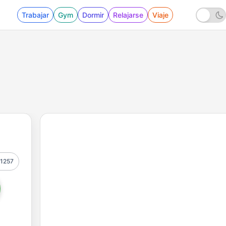
Trabajar
Gym
Dormir
Relajarse
Viaje
1257