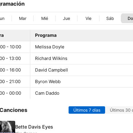
gramación
un
Mar
Mié
Jue
Vie
Sáb
D
ra
Programa
00 - 10:00
Melissa Doyle
00 - 13:00
Richard Wilkins
00 - 16:00
David Campbell
00 - 21:00
Byron Webb
00 - 00:00
Cam Daddo
 Canciones
Últimos 7 días
Últimos 30 
Bette Davis Eyes