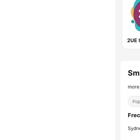
2UE 
Sm
more 
Pop
Fre
Sydn