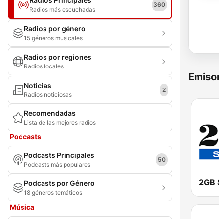
Radios Principales
360
Radios más escuchadas
Radios por género
15 géneros musicales
Radios por regiones
Radios locales
Emisor
Noticias
2
Radios noticiosas
Recomendadas
Lista de las mejores radios
Podcasts
Podcasts Principales
50
Podcasts más populares
2GB 
Podcasts por Género
18 géneros temáticos
Música