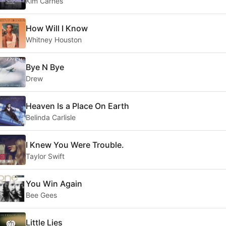
Kim Carnes
How Will I Know
Whitney Houston
Bye N Bye
Drew
Heaven Is a Place On Earth
Belinda Carlisle
I Knew You Were Trouble.
Taylor Swift
You Win Again
Bee Gees
Little Lies