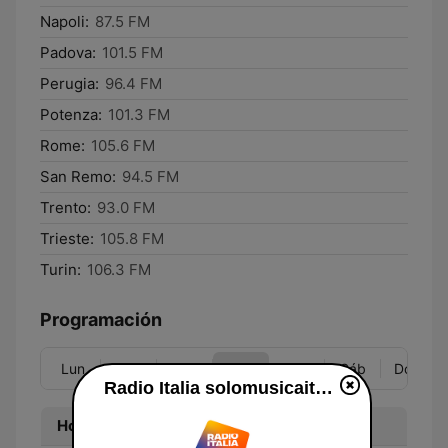
Napoli:
87.5 FM
Padova:
101.5 FM
Perugia:
96.4 FM
Potenza:
101.3 FM
Rome:
105.6 FM
San Remo:
94.5 FM
Trento:
93.0 FM
Trieste:
105.8 FM
Turin:
106.3 FM
Programación
Lun
Mar
Mié
Jue
Vie
Sáb
Dom
Radio Italia solomusicaitaliana
Hora
Programa