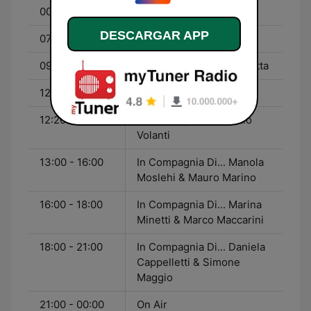
00:00 - 07:00
On Air
DESCARGAR APP
07:00 - 09:00
Buone Nuove
09:00 - 12:00
In Compagnia Di... Paoletta
12:00 - 12:20
Classifica
12:20 - 13:00
In Compagnia Di... Maio
Volanti
13:00 - 16:00
In Compagnia Di... Manola
Moslehi & Mauro Marino
16:00 - 18:00
In Compagnia Di... Marina
Minetti & Marco Maccarini
18:00 - 21:00
In Compagnia Di... Daniela
Cappelletti & Simone
Maggio
21:00 - 00:00
On Air