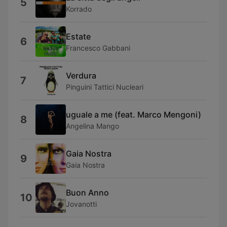
5
Korrado
Estate
6
Francesco Gabbani
Verdura
7
Pinguini Tattici Nucleari
uguale a me (feat. Marco Mengoni)
8
Angelina Mango
Gaia Nostra
9
Gaia Nostra
Buon Anno
10
Jovanotti