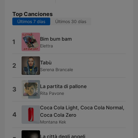
Top Canciones
Últimos 7 días
Últimos 30 días
Bim bum bam
1
Elettra
Tabù
2
Serena Brancale
La partita di pallone
3
Rita Pavone
Coca Cola Light, Coca Cola Normal,
4
Coca Cola Zero
Montana Kek
La città degli angeli