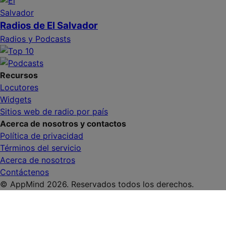
Radios de El Salvador
Radios y Podcasts
Recursos
Locutores
Widgets
Sitios web de radio por país
Acerca de nosotros y contactos
Política de privacidad
Términos del servicio
Acerca de nosotros
Contáctenos
© AppMind 2026. Reservados todos los derechos.