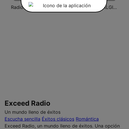
Radio Cultural TGN
Hits 70s 80s
NOSTALGIE ITALIA
Exceed Radio
Un mundo lleno de éxitos
Escucha sencilla
Éxitos clásicos
Romántica
Exceed Radio, un mundo lleno de éxitos. Una opción