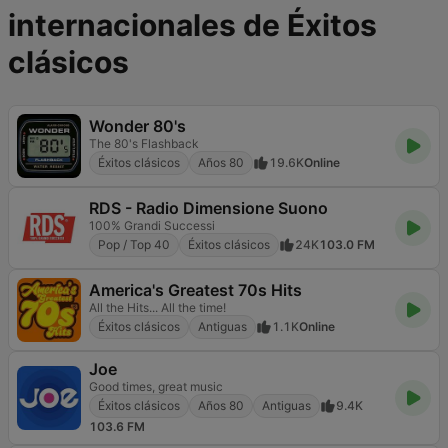
internacionales de Éxitos
clásicos
Wonder 80's
The 80's Flashback
Éxitos clásicos
Años 80
19.6K
Online
RDS - Radio Dimensione Suono
100% Grandi Successi
Pop / Top 40
Éxitos clásicos
24K
103.0 FM
America's Greatest 70s Hits
All the Hits... All the time!
Éxitos clásicos
Antiguas
1.1K
Online
Joe
Good times, great music
Éxitos clásicos
Años 80
Antiguas
9.4K
103.6 FM