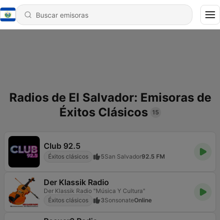
Radios de El Salvador: Emisoras de
Éxitos Clásicos
15
Club 92.5
Éxitos clásicos
5
San Salvador
92.5 FM
Der Klassik Radio
Der Klassik Radio "Música Y Cultura"
Éxitos clásicos
3
Sonsonate
Online