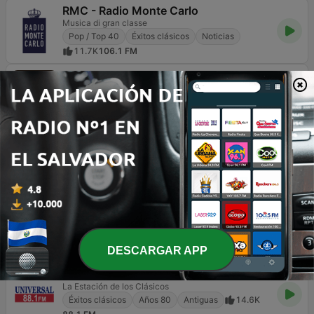
RMC - Radio Monte Carlo
Musica di gran classe
Pop / Top 40
Éxitos clásicos
Noticias
11.7K
106.1 FM
Gold Radio UK
The Greatest Hits Of All Time
Éxitos clásicos
Antiguas
18.6K
DAB
Alpha FM 101.7
Estilo em sintonia com você.
Contemporánea para adultos
Éxitos clásicos
Noticias
41K
101.7 FM
Radio Baingan
Éxitos clásicos
Bollywood
Años 90
3.8K
Online
DESCARGAR APP
Universal 88.1 FM
La Estación de los Clásicos
Éxitos clásicos
Años 80
Antiguas
14.6K