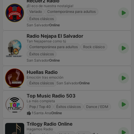
Recuer2 Radio
¡El eco de nuestra nostalgia!
Variado
Contemporánea para adultos
Éxitos clásicos
San Salvador
Online
Radio Nejapa El Salvador
Tan Nejapense como tú
Contemporánea para adultos
Rock clásico
Éxitos clásicos
San Salvador
Online
Huellas Radio
Emoción tras emoción
Éxitos clásicos
San Salvador
Online
Top Music Radio 503
La más completa
Pop / Top 40
Éxitos clásicos
Dance / EDM
1
Santa Ana
Online
Trilogy Radio Online
Hagamos Radio