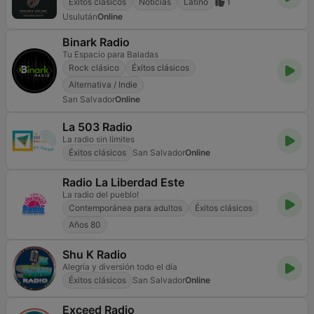
Éxitos clásicos
Noticias
Latino
1
Usulután
Online
Binark Radio
Tu Espacio para Baladas
Rock clásico
Éxitos clásicos
Alternativa / Indie
San Salvador
Online
La 503 Radio
La radio sin límites
Éxitos clásicos
San Salvador
Online
Radio La Liberdad Este
La radio del pueblo!
Contemporánea para adultos
Éxitos clásicos
Años 80
Shu K Radio
Alegría y diversión todo el día
Éxitos clásicos
San Salvador
Online
Exceed Radio