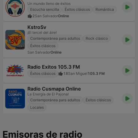
Un mundo lleno de éxitos
Escucha sencilla
Éxitos clásicos
Romántica
2
San Salvador
Online
KstroSv
¡El tercel del áire!
Contemporánea para adultos
Rock clásico
Éxitos clásicos
San Salvador
Online
Radio Exitos 105.3 FM
Éxitos clásicos
18
San Miguel
105.3 FM
Radio Cusmapa Online
La Energía de El Pajonal
Contemporánea para adultos
Éxitos clásicos
Locales
Emisoras de radio