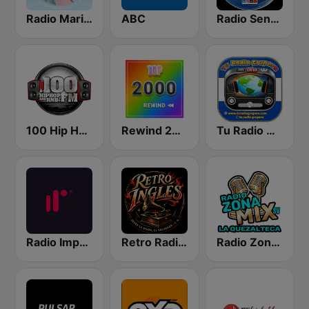
Radio Maria El Salvador
ABC
Radio Sensacional El Salvador
100 Hip Hop and RNB FM
Rewind 2000's
Tu Radio Grupera El Salvador
Radio Impac Records
Retro Radio Ingles
Radio Zona Mix