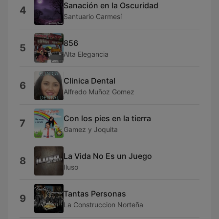
Sanación en la Oscuridad
4
Santuario Carmesí
856
5
Alta Elegancia
Clinica Dental
6
Alfredo Muñoz Gomez
Con los pies en la tierra
7
Gamez y Joquita
La Vida No Es un Juego
8
Iluso
Tantas Personas
9
La Construccion Norteña