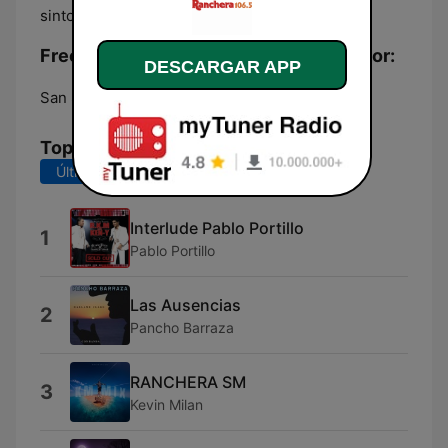
sintonizan su frecuencia.
Frecuencias Radio Ranchera El Salvador:
DESCARGAR APP
San Salvador:
106.5 FM
Top Canciones
Últimos 7 días
Últimos 30 días
Interlude Pablo Portillo
1
Pablo Portillo
Las Ausencias
2
Pancho Barraza
RANCHERA SM
3
Kevin Milan