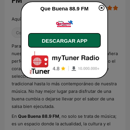
FM
Que Buena 88.9 FM
Aquí suena la QueBuena
Contemporánea para adultos
DESCARGAR APP
Para los amantes de la música y la cultura de
nuestra tierra,
Que Buena 88.9 FM
es la compañera
perfecta de cada día. Esta emisora se ha ganado el
corazón de los salvadoreños con su inigualable
selección de ritmos que van desde lo más
tradicional hasta lo más contemporáneo de nuestra
música. No hay mejor lugar para disfrutar de una
buena cumbia o dejarse llevar por el sabor de una
salsa bien ejecutada.
En
Que Buena 88.9 FM
, no solo se trata de música;
es un espacio donde la actualidad, la cultura y el