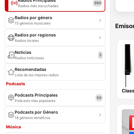
Radios Principales
360
Radios más escuchadas
Radios por género
15 géneros musicales
Emisor
Radios por regiones
Radios locales
Noticias
2
Radios noticiosas
Recomendadas
Lista de las mejores radios
Podcasts
Podcasts Principales
50
Podcasts más populares
Podcasts por Género
18 géneros temáticos
Música