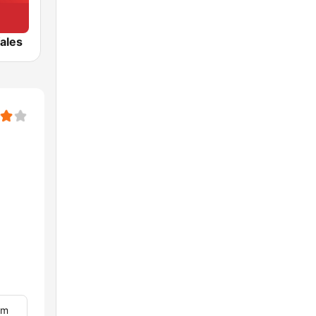
ales
om