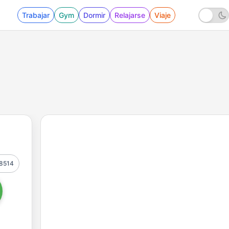
Trabajar
Gym
Dormir
Relajarse
Viaje
8514