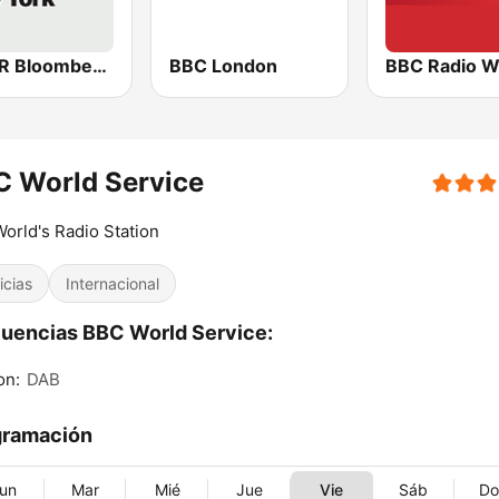
WBBR Bloomberg 1130
BBC London
BBC Radio W
C World Service
orld's Radio Station
icias
Internacional
uencias BBC World Service:
on:
DAB
gramación
un
Mar
Mié
Jue
Vie
Sáb
D