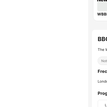
BB
The W
Not
Frec
Lond
Pro
L