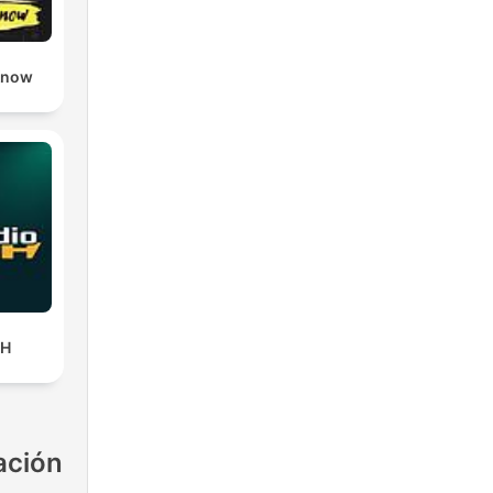
Know
CH
ación