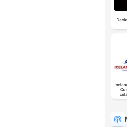
Decid
Icelan
Co
Icel