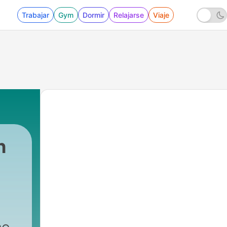
Trabajar
Gym
Dormir
Relajarse
Viaje
h