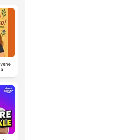
ovene
na