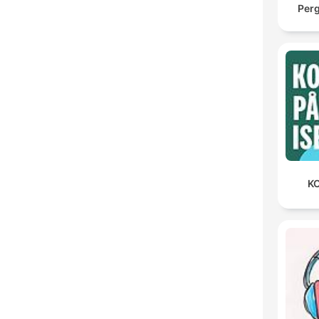
Per
KO