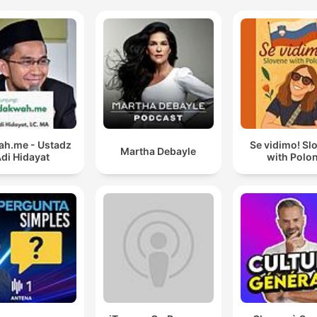
h.me - Ustadz
Se vidimo! Sl
Martha Debayle
di Hidayat
with Polo