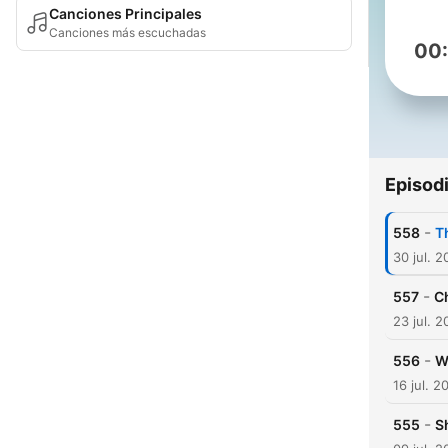
Canciones Principales
Canciones más escuchadas
00
Episod
-
558
T
30 jul. 
-
557
C
23 jul. 
-
556
W
16 jul. 2
-
555
S