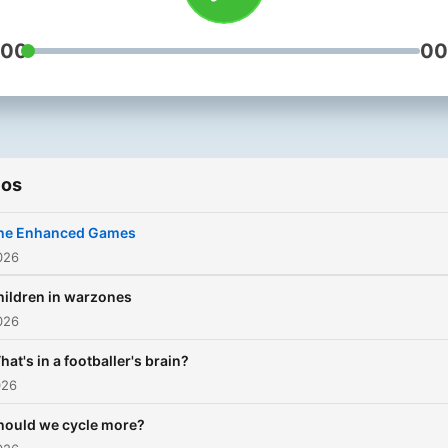
:00
00
ios
he Enhanced Games
2026
hildren in warzones
2026
hat's in a footballer's brain?
026
hould we cycle more?