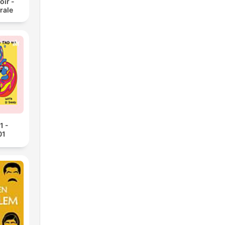
oir -
rale
1 -
01