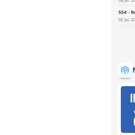
09 jul. 
-
554
R
02 jul. 