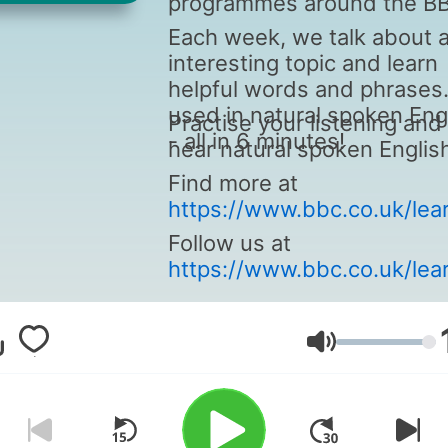
programmes around the B
Each week, we talk about 
interesting topic and learn
helpful words and phrases
used in natural spoken Eng
Practise your listening and
- all in 6 minutes!
hear natural spoken Englis
Find more at
https://www.bbc.co.uk/lea
Follow us at
https://www.bbc.co.uk/lear
Volumen