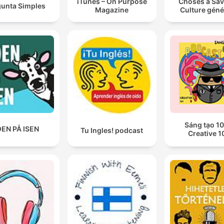
iTunes – On Purpose
Choses à Sav
gunta Simples
Magazine
Culture géné
Sáng tạo 10
EN PÅ ISEN
Tu Ingles! podcast
Creative 1