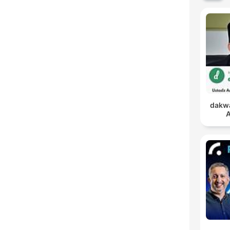
dakwa
A