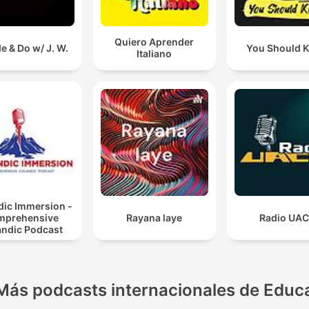
Quiero Aprender
e & Do w/ J. W.
You Should 
Italiano
dic Immersion -
mprehensive
Rayana laye
Radio UA
andic Podcast
Más podcasts internacionales de Educ