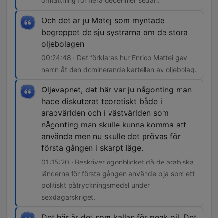
omfattning för flera decennier sedan.
Och det är ju Matej som myntade
begreppet de sju systrarna om de stora
oljebolagen
00:24:48 · Det förklaras hur Enrico Mattei gav
namn åt den dominerande kartellen av oljebolag.
Oljevapnet, det här var ju någonting man
hade diskuterat teoretiskt både i
arabvärlden och i västvärlden som
någonting man skulle kunna komma att
använda men nu skulle det prövas för
första gången i skarpt läge.
01:15:20 · Beskriver ögonblicket då de arabiska
länderna för första gången använde olja som ett
politiskt påtryckningsmedel under
sexdagarskriget.
Det här är det som kallas för peak oil. Det