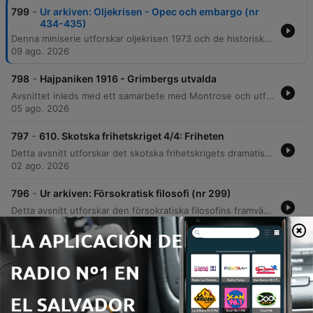
-
799
Ur arkiven: Oljekrisen - Opec och embargo (nr
434-435)
Denna miniserie utforskar oljekrisen 1973 och de historiska kopplingarna mellan energibrist och global ekonomi. Vi följer maktkampen mellan de stora oljebolagen, kända som 'de sju systrarna', och framväxten av OPEC, där länder som Saudiarabien och Libyen började använda olja som ett politiskt vapen. Avsnittet belyser hur skiftet från kol till olja formade efterkrigstiden, de intensiva diplomatiska spänningarna under Jom Kippur-kriget och hur oljeembargot ledde till dramatiska prishöjningar. Vi undersöker även hur dessa kriser skapade enorma vinster för bolagen samtidigt som de tvingade fram en global omställning av energiberoendet.
09 ago. 2026
-
798
Hajpaniken 1916 - Grimbergs utvalda
Avsnittet inleds med ett samarbete med Montrose och utforskar kopplingarna mellan skotsk historia och det svenska finansföretaget Carnegie, innan samtalet går vidare till fascinationen för hajar och hur de verkliga hajattackerna i New Jersey 1916 inspirerade Steven Spielbergs Jaws. Vidare beskrivs de intensiva attackerna längs USA:s östkust 1916, de desperata säkerhetsinsatserna och paniken som följde. Avsnittet berör även global hajstatistik samt blickar framåt mot en kommande sommarföljetong om Alexander historier.
05 ago. 2026
-
797
610. Skotska frihetskriget 4/4: Friheten
Detta avsnitt utforskar det skotska frihetskrigets dramatiska vändpunkter runt 1304 och framåt. Vi följer Edvard I:s brutala invasion och belägringskrigföring, samt Robert Bruces komplexa väg till makten – från mordet på sin rival Red Comyn till hans roll som gerillaledare genom asymmetrisk krigföring. Berättelsen kulminerar i de avgörande militära strategierna vid Bannockburn, där Bruce utnyttjar terrängen för att besegra den engelska armén. Vi avslutar med efterspelet, Arbroath-deklarationen och freden i York, som tillsammans lade grunden för en skotsk nationell identitet och självständighet.
02 ago. 2026
-
796
Ur arkiven: Försokratisk filosofi (nr 299)
Detta avsnitt utforskar den försokratiska filosofins framväxt och dess fokus på naturfilosofi och rationellt tänkande. Vi går igenom de historiska förutsättningarna i det grekiska området, från Thales och den milesiska skolan till Herakleitos idéer om ständig förändring. Vidare belyses kontrasterna mellan den eleatiska skolans fokus på oföränderlighet och atomisternas teori om odelbara atomer. Diskussionen berör även Empedokles teori om de fyra elementen samt skillnaden mellan teleologiska och mekanistiska förklaringar av världen.
29 jul. 2026
-
795
609. Skotska frihetskriget 3/4: Nederlaget
Detta avsnitt följer William Wallaces resa från militär expansion och ekonomisk strategi efter segern vid Stirling Bridge till hans tragiska slut. Vi utforskar de taktiska innovationerna och logistiska utmaningarna under slaget vid Falkirk, där den engelska långbågens debut och skotska schiltron-formationer spelade avgörande roller. Avsnittet belyser även de politiska omställningarna och Wallaces förvandling från krigare till diplomat, innan hans fångenskap och brutala avrättning i London. Trots engelsmännens försök att utrota hans minne, analyserar vi hur Wallace gick från att betraktas som en förrädare till att bli en odödlig skotsk frihetsmartyr.
26 jul. 2026