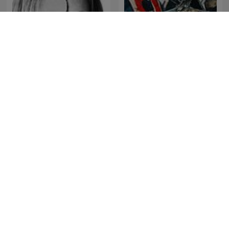
Mordpodden
Svenska Mordhistorier