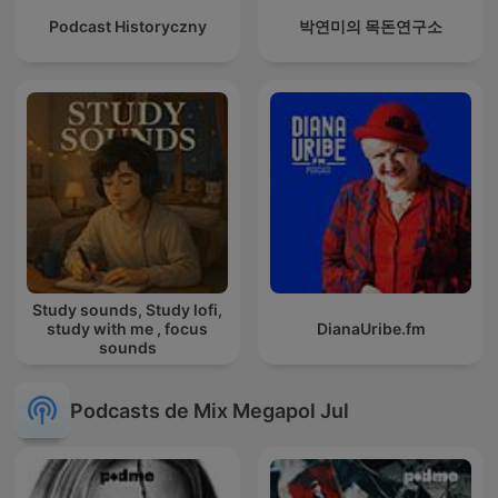
Podcast Historyczny
박연미의 목돈연구소
Study sounds, Study lofi,
study with me , focus
DianaUribe.fm
sounds
Podcasts de Mix Megapol Jul