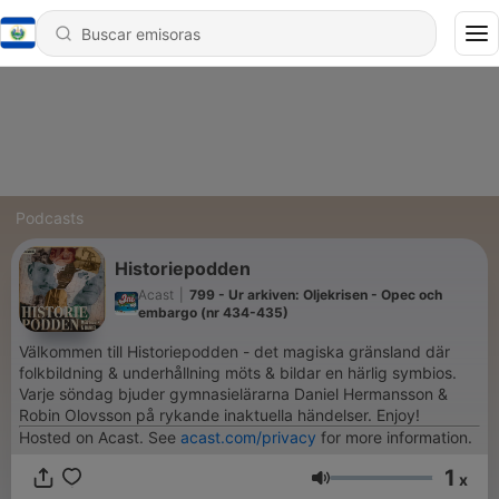
Podcasts
Historiepodden
Acast
|
799 - Ur arkiven: Oljekrisen - Opec och
embargo (nr 434-435)
Välkommen till Historiepodden - det magiska gränsland där
folkbildning & underhållning möts & bildar en härlig symbios.
Varje söndag bjuder gymnasielärarna Daniel Hermansson &
Robin Olovsson på rykande inaktuella händelser. Enjoy!
Hosted on Acast. See
acast.com/privacy
for more information.
1
x
Volumen