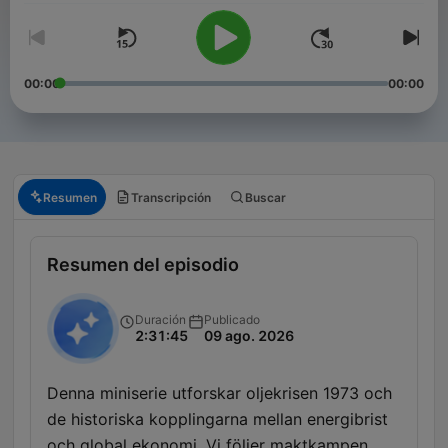
00:00
00:00
Resumen
Transcripción
Buscar
Resumen del episodio
Duración
Publicado
2:31:45
09 ago. 2026
Denna miniserie utforskar oljekrisen 1973 och
de historiska kopplingarna mellan energibrist
och global ekonomi. Vi följer maktkampen