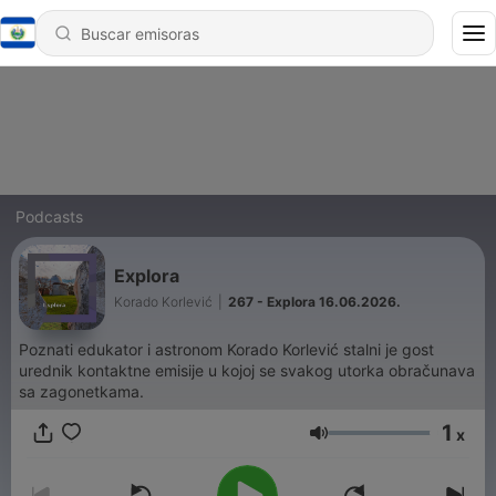
Podcasts
Explora
Korado Korlević
|
267 - Explora 16.06.2026.
Poznati edukator i astronom Korado Korlević stalni je gost
urednik kontaktne emisije u kojoj se svakog utorka obračunava
sa zagonetkama.
1
x
Volumen