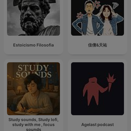
Estoicismo Filosofia
佳倩&天祐
Study sounds, Study lofi,
study with me , focus
Agelast podcast
sounds