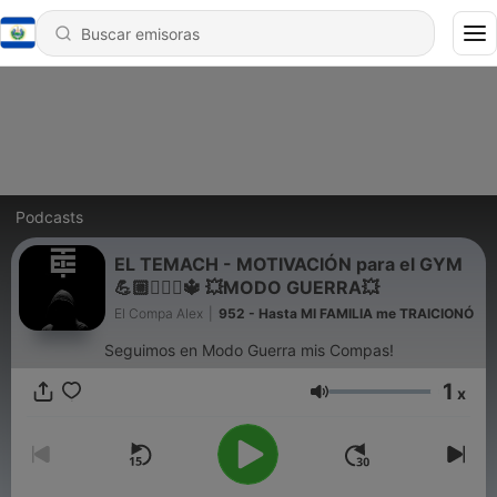
Podcasts
EL TEMACH - MOTIVACIÓN para el GYM
💪🏼🏋🏻‍♀🔱 💥MODO GUERRA💥
El Compa Alex
|
952 - Hasta MI FAMILIA me TRAICIONÓ
Seguimos en Modo Guerra mis Compas!
1
x
Volumen