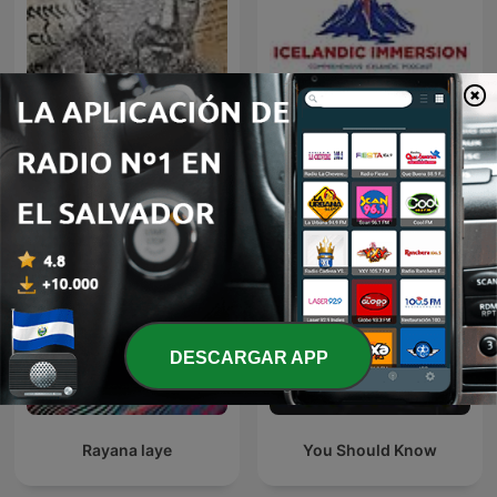
Icelandic Immersion -
Rambam - Mishne Torá
Comprehensive Icelandic
Podcast
DESCARGAR APP
Rayana laye
You Should Know