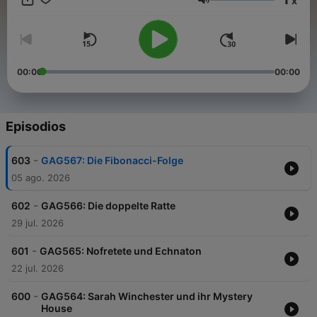
x
erfahren? Hier findest du alle Infos & Rabatte:
Volumen
https://linktr.ee/GeschichtenausderGeschichte Du möchtest
Werbung in diesem Podcast schalten? Dann erfahre hier mehr
über die Werbemöglichkeiten bei Seven.One Audio:
https://www.seven.one/portfolio/sevenone-audio
00:00
00:00
Episodios
-
603
GAG567: Die Fibonacci-Folge
05 ago. 2026
-
602
GAG566: Die doppelte Ratte
29 jul. 2026
-
601
GAG565: Nofretete und Echnaton
22 jul. 2026
-
600
GAG564: Sarah Winchester und ihr Mystery
House