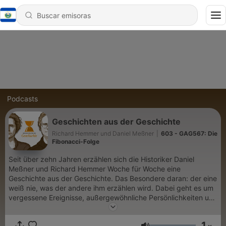
Podcasts
Geschichten aus der Geschichte
Richard Hemmer und Daniel Meßner
|
603 - GAG567: Die
Fibonacci-Folge
Seit über zehn Jahren erzählen sich die Historiker Daniel
Meßner und Richard Hemmer Woche für Woche eine
Geschichte aus der Geschichte. Das Besondere daran: der eine
weiß nie, was der andere ihm erzählen wird. Dabei geht es um
vergessene Ereignisse, außergewöhnliche Persönlichkeiten und
überraschende Zusammenhänge der Geschichte aus allen
Epochen. Du möchtest mehr über unsere Werbepartner
1