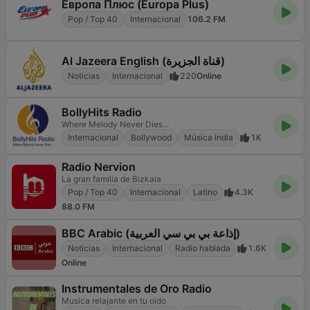
Европа Плюс (Europa Plus)
Pop / Top 40
Internacional
106.2 FM
Al Jazeera English (قناة الجزيرة)
Noticias
Internacional
220
Online
BollyHits Radio
Where Melody Never Dies...
Internacional
Bollywood
Música india
1K
Radio Nervion
La gran familia de Bizkaia
Pop / Top 40
Internacional
Latino
4.3K
88.0 FM
BBC Arabic (إذاعة بي بي سي العربية)
Noticias
Internacional
Radio hablada
1.6K
Online
Instrumentales de Oro Radio
Musica relajante en tu oido