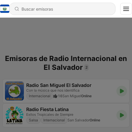
Emisoras de Radio Internacional en
El Salvador
2
Radio San Miguel El Salvador
Con la música que nos identifica
Internacional
16
San Miguel
Online
Radio Fiesta Latina
Exitos Tropicales de Siempre
Salsa
Internacional
San Salvador
Online