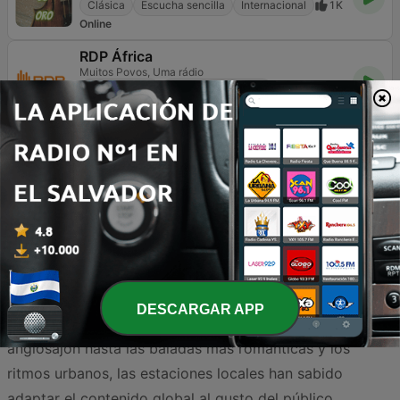
Clásica
Escucha sencilla
Internacional
1K
Online
RDP África
Muitos Povos, Uma rádio
Internacional
Músicas del mundo
711
101.5 FM
Explora lo mejor de la música internacional a través del
dial salvadoreño. En El Salvador, la oferta de emisoras
que transmiten éxitos globales es amplia y variada,
permitiendo a los oyentes disfrutar de los ritmos que
DESCARGAR APP
marcan tendencia en todo el mundo. Desde el pop
anglosajón hasta las baladas más románticas y los
ritmos urbanos, las estaciones locales han sabido
adaptar el contenido global al gusto del público