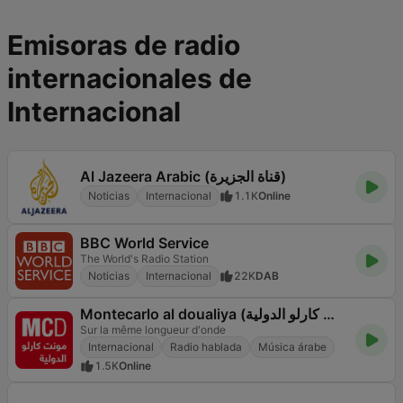
Emisoras de radio
internacionales de
Internacional
Al Jazeera Arabic (قناة الجزيرة)
Noticias
Internacional
1.1K
Online
BBC World Service
The World's Radio Station
Noticias
Internacional
22K
DAB
Montecarlo al doualiya (مونت كارلو الدولية)
Sur la même longueur d'onde
Internacional
Radio hablada
Música árabe
1.5K
Online