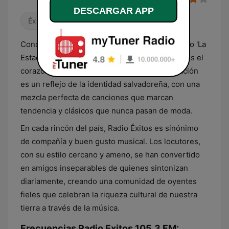
DESCARGAR APP
Éxitos clásicos
Conocida cariñosamente por su audiencia como 'La
Estación de los Éxitos', Radio Éxitos 105.3 FM es el
corazón musical de El Salvador. Su programación
es un reflejo de la identidad salvadoreña, con una
mezcla perfecta de canciones que marcan
tendencia y clásicos que nunca pasan de moda.
En cada rincón del país, Radio Éxitos es sinónimo
de compañía y buen gusto musical. Los locutores,
con su estilo cercano y ameno, se han convertido
en amigos inseparables de quienes sintonizan
diariamente, creando una comunidad de oyentes
fieles que celebran la riqueza cultural de nuestra
tierra a través de la música.
Frecuencias Radio Exitos 105.3 FM: