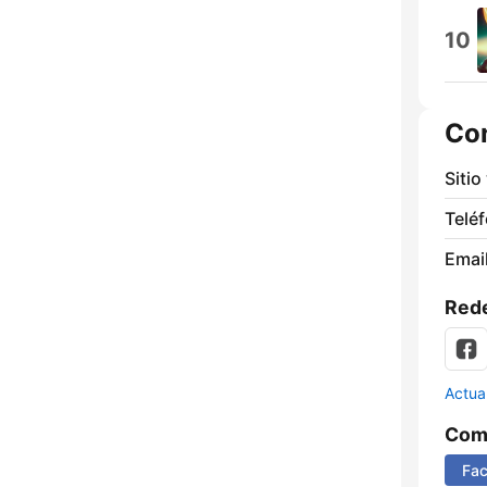
10
Co
Sitio
Telé
Email
Rede
Actua
Comp
Fa