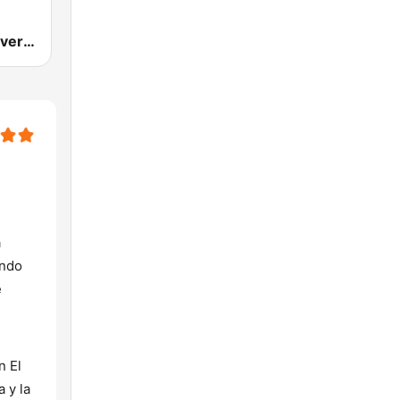
Radio La Chevere 100.9 FM
a
undo
e
n El
 y la