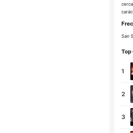
cerca
carác
Frec
San S
Top
1
2
3