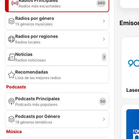
Radios Principales
360
Radios más escuchadas
Radios por género
Emisor
15 géneros musicales
Radios por regiones
Radios locales
Noticias
2
Radios noticiosas
Recomendadas
Lista de las mejores radios
Podcasts
Podcasts Principales
50
Podcasts más populares
Podcasts por Género
18 géneros temáticos
Música