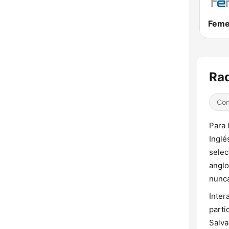
Rad
Con
Para 
Inglé
selec
anglo
nunca
Inter
parti
Salva