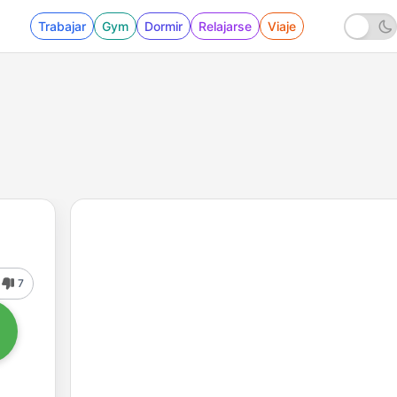
Trabajar
Gym
Dormir
Relajarse
Viaje
7