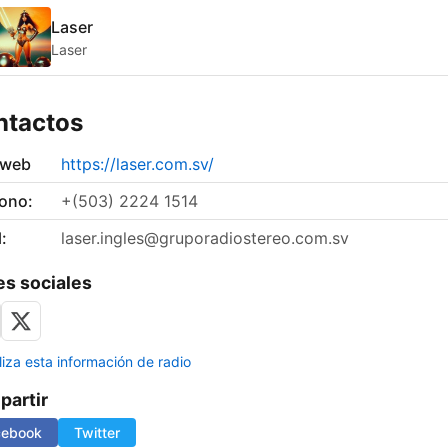
Laser
Laser
ntactos
 web
https://laser.com.sv/
fono:
+(503) 2224 1514
:
laser.ingles@gruporadiostereo.com.sv
s sociales
liza esta información de radio
artir
cebook
Twitter