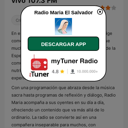
vivo 107.3 FM
Radio Maria El Salvador
Cristiana
Religioso & Espiritualidad
En el corazón de El Salvador, Radio Maria se erige
como un faro de fe y tradición. Esta emisora, que
DESCARGAR APP
muchos conocen cariñosamente como 'La Voz de la
Esperanza', es el punto de encuentro donde la
comunidad católica encuentra un espacio para
nutrir su vida espiritual y compartir sus
experiencias de fe.
Con una programación que abraza desde la música
sacra hasta programas de reflexión y diálogo, Radio
Maria acompaña a sus oyentes en su día a día,
ofreciendo un contenido que va más allá de lo
ordinario. La radio se convierte así en una
compañera inseparable para muchos, con