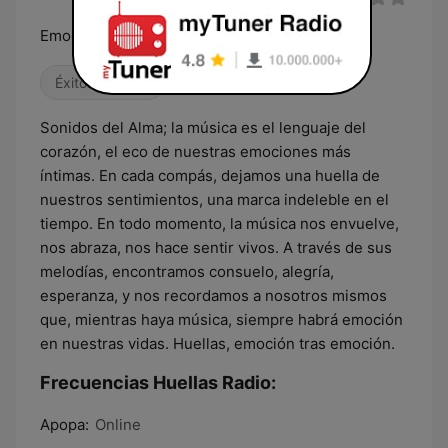
Emoción tras emoción
Éxitos clásicos
Sonidos del Alma; la música es el lenguaje del
corazón, el eco de nuestras emociones más
íntimas. En cada compás, dejamos una huella de
nuestros sentimientos, una marca indeleble en el
tiempo. En todo momento, la música nos envuelve,
nos abraza, nos hace sentir vivos. A través de sus
melodías, encontramos consuelo, alegría,
esperanza, y nos recordamos a nosotros mismos
que, mientras haya música, siempre habrá emoción
en nuestras vidas. Huellas, emoción tras emoción.
Frecuencias Huellas Radio:
Apopa:
Online