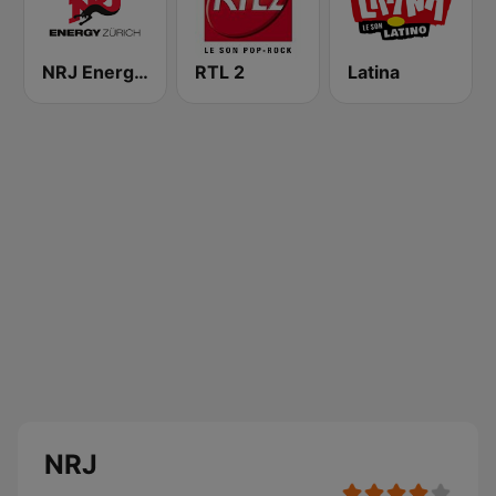
NRJ Energy Zürich
RTL 2
Latina
NRJ