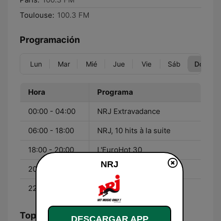
Toulouse:
100.3 FM
Programación
Lun
Mar
Mié
Jue
Vie
Sáb
Dom
Hora
Programa
00:00 - 04:00
NRJ Extravadance
06:00 - 18:00
NRJ, 10 hits à la suite
18:00 - 20:00
L'EuroHot 30
NRJ
20:00 - 22:00
NRJ, 10 hits à la suite
22:00 - 00:00
Sunday Boost NRJ
Top Canciones
DESCARGAR APP