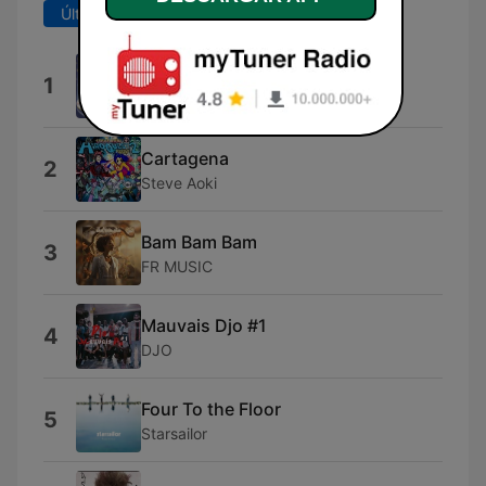
Últimos 7 días
Últimos 30 días
Dai Dai Dai
1
Robertino
Cartagena
2
Steve Aoki
Bam Bam Bam
3
FR MUSIC
Mauvais Djo #1
4
DJO
Four To the Floor
5
Starsailor