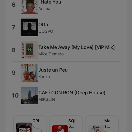
I Hate You
6
Ariana
Otta
7
QOSVO
Take Me Away (My Love) [VIP Mix]
8
Mike Demero
Juste un Peu
9
Kenka
CAFé CON RON (Deep House)
10
MIK3LIN
CRIMES
SQUEEZIE
Manu
SUR
sur
NRJ France - Episodio 24
NRJ
NRJ