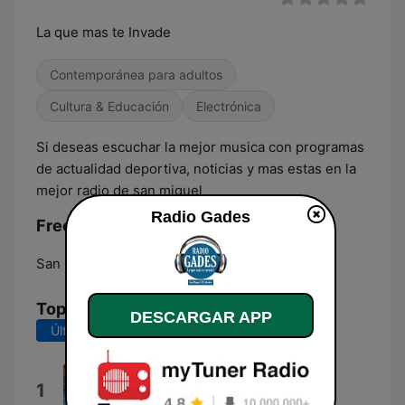
La que mas te Invade
Contemporánea para adultos
Cultura & Educación
Electrónica
Si deseas escuchar la mejor musica con programas
de actualidad deportiva, noticias y mas estas en la
mejor radio de san miguel
Radio Gades
Frecuencias Radio Gades:
San Miquel:
Online
Top Canciones
DESCARGAR APP
Últimos 7 días
Últimos 30 días
El Salvador Es Mi Tierra
1
Salsalvador All Stars