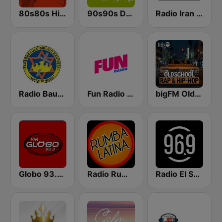
80s80s Hip Hop
90s90s Dance
Radio Iran International
Radio Bautista Global 89.7 FM
Fun Radio FRANCE
bigFM Oldschool Rap & Hip-Hop
Globo 93.3 FM
Radio Rumba Latina
Radio El Salvador | 96.9 FM