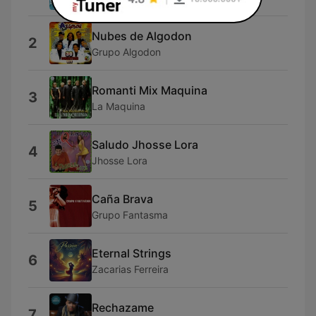
Nubes de Algodon
2
Grupo Algodon
Romanti Mix Maquina
3
La Maquina
Saludo Jhosse Lora
4
Jhosse Lora
Caña Brava
5
Grupo Fantasma
Eternal Strings
6
Zacarias Ferreira
Rechazame
7