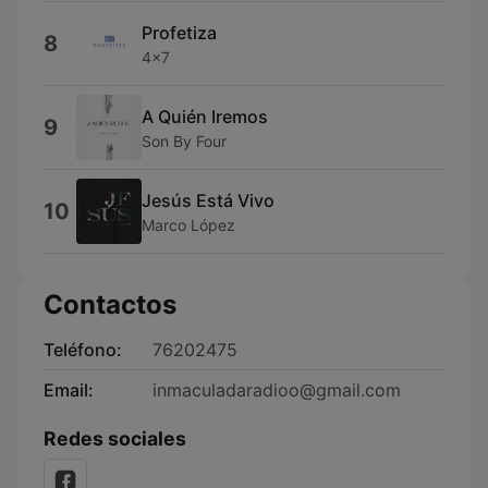
Profetiza
8
4x7
A Quién Iremos
9
Son By Four
Jesús Está Vivo
10
Marco López
Contactos
Teléfono:
76202475
Email:
inmaculadaradioo@gmail.com
Redes sociales