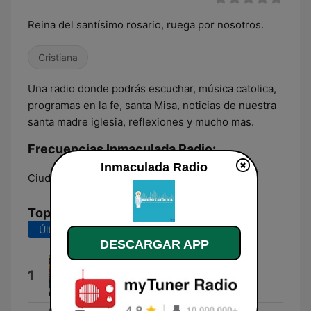
Reina del santísimo rosario, ruega por nosotros.
Cristiana
Una radio donde podrás escuchar, música catolica,
programas en la fe, santa Misa, noticias de nuestra
santa madre iglesia, reflexiones y mucho mas.
Frecuencias Inmaculada Radio:
Inmaculada Radio
Ciudad Arce:
Online
Top Canciones
Últimos 7 días
Últimos 30 días
DESCARGAR APP
Jingle Jingle Pt.1
1
Karow