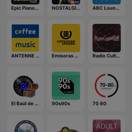
Epic Piano - ROMANTIC PIANO
NOSTALGIE ITALIA
ABC Lounge Jazz
ANTENNE BAYERN Coffee Music
Emisoras Unidas
Radio Cultural TGN
El Baúl de los recuerdos
90s90s
70 80