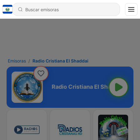
Emisoras
Radio Cristiana El Shaddai
na El Shaddai