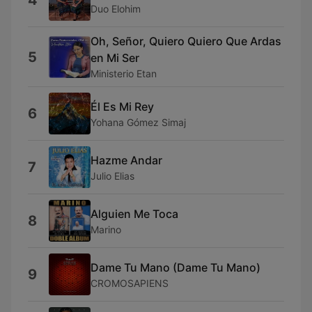
4
Duo Elohim
Oh, Señor, Quiero Quiero Que Ardas
5
en Mi Ser
Ministerio Etan
Él Es Mi Rey
6
Yohana Gómez Simaj
Hazme Andar
7
Julio Elias
Alguien Me Toca
8
Marino
Dame Tu Mano (Dame Tu Mano)
9
CROMOSAPIENS