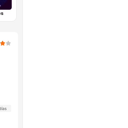
es
días