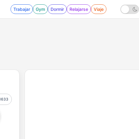
Trabajar
Gym
Dormir
Relajarse
Viaje
1633