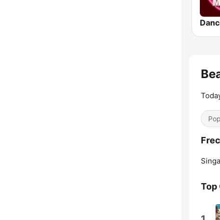
Danc
Be
Today
Pop
Fre
Singa
Top
1