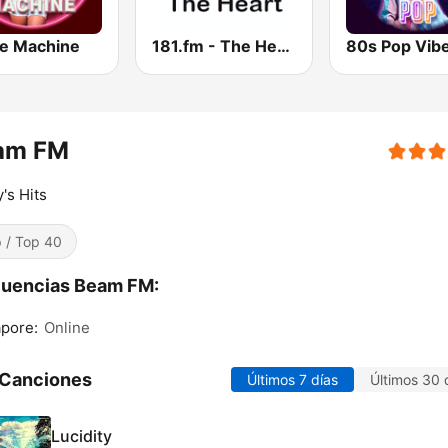
e Machine
181.fm - The Heart (Love Songs)
80s Pop Vib
am FM
's Hits
 / Top 40
cuencias Beam FM:
pore:
Online
 Canciones
Últimos 7 días
Últimos 30 
Lucidity