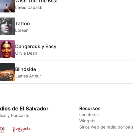
Wish You The Best
Lewis Capaldi
Tattoo
Loreen
Dangerously Easy
Olivia Dean
Blindside
James Arthur
dios de El Salvador
Recursos
Locutores
ios y Podcasts
Widgets
Sitios web de radio por paí