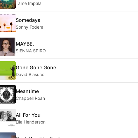
Tame Impala
Somedays
Sonny Fodera
MAYBE.
SIENNA SPIRO
Gone Gone Gone
David Blasucci
Meantime
Chappell Roan
All For You
Ella Henderson