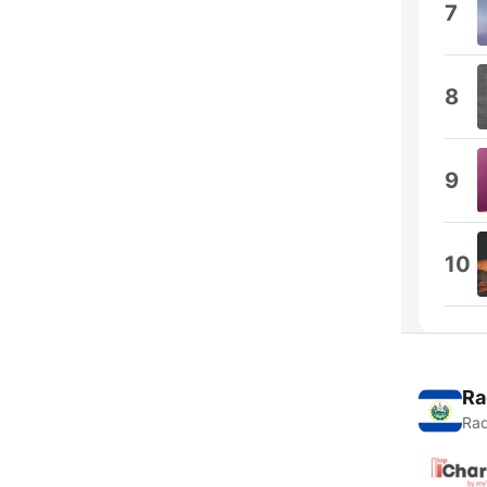
7
8
9
10
Ra
Rad