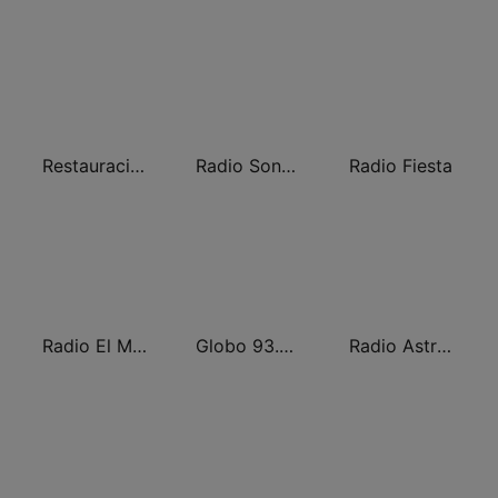
Restauración 100.5 FM
Radio Sonora 104.5 FM
Radio Fiesta
Radio El Mundo
Globo 93.3 FM
Radio Astral 102.9 FM