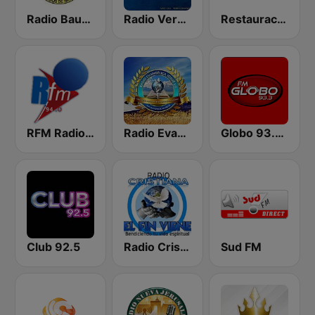
Radio Bautista Global 89.7 FM
Radio Verdad 95.7 FM
Restauración 100.5 FM
RFM Radio Futurs Medias 94.0 FM
Radio Evangélica Josué
Globo 93.3 FM
Club 92.5
Radio Cristiana El Fin Viene
Sud FM