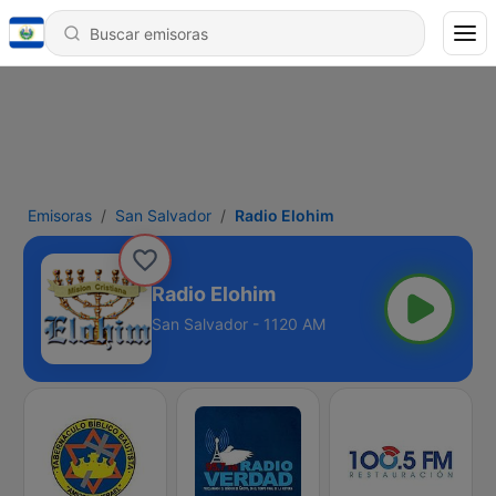
Emisoras
San Salvador
Radio Elohim
Radio Elohim
San Salvador - 1120 AM