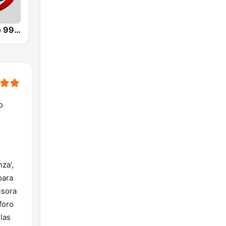
Mesias Radio 99.3 FM
o
za',
para
isora
foro
 las