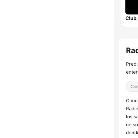
Club
Rad
Predi
enter
Cri
Conoc
Radio
los s
no so
donde