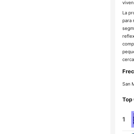
viven
La pr
para 
segme
refle
compa
peque
cerca
Frec
San M
Top
1