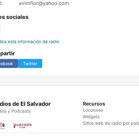
:
evimflor@yahoo.com
s sociales
liza esta información de radio
artir
cebook
Twitter
dios de El Salvador
Recursos
Locutores
ios y Podcasts
Widgets
Sitios web de radio por paí