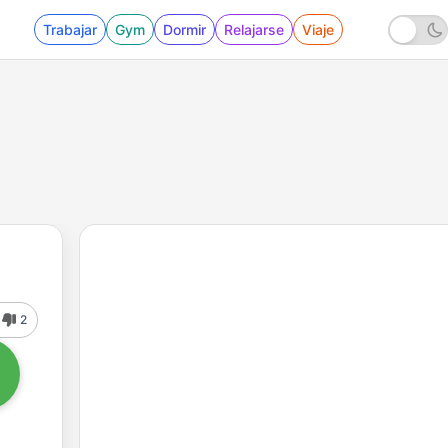
Trabajar
Gym
Dormir
Relajarse
Viaje
2