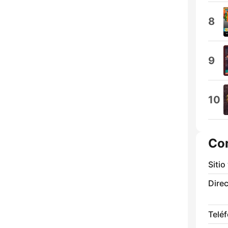
8
9
10
Co
Sitio
Direc
Telé