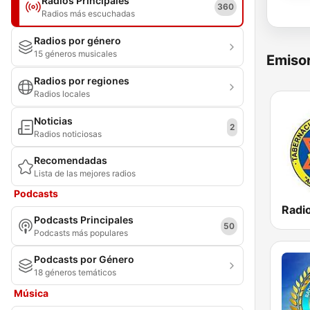
Radios Principales
360
Radios más escuchadas
Radios por género
15 géneros musicales
Emisor
Radios por regiones
Radios locales
Noticias
2
Radios noticiosas
Recomendadas
Lista de las mejores radios
Podcasts
Podcasts Principales
50
Podcasts más populares
Podcasts por Género
18 géneros temáticos
Música