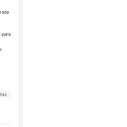
urada
e para
y
días