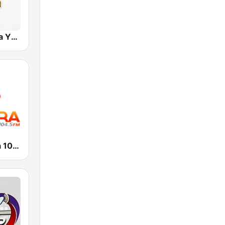
Radio Cadena YSKL La Poderosa
Radio Sonora 104.5 FM