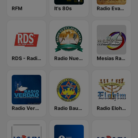
RFM
It's 80s
Radio Evangélica Josué
RDS - Radio Dimensione Suono
Radio Nueva Jerusalem
Mesias Radio 99.3 FM
Radio Verdad 95.7 FM
Radio Bautista Global 89.7 FM
Radio Elohim