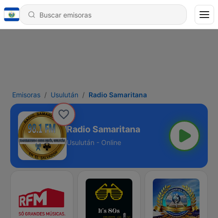
Emisoras
Usulután
Radio Samaritana
Radio Samaritana
Usulután - Online