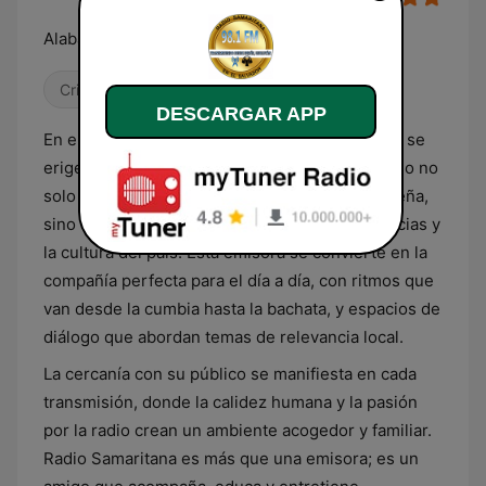
Alabando a Cristo Jesus
Cristiana
DESCARGAR APP
En el corazón de El Salvador, Radio Samaritana se
erige como un pilar de la comunidad, ofreciendo no
solo música que resuena con el alma salvadoreña,
sino también programas que reflejan las vivencias y
la cultura del país. Esta emisora se convierte en la
compañía perfecta para el día a día, con ritmos que
van desde la cumbia hasta la bachata, y espacios de
diálogo que abordan temas de relevancia local.
La cercanía con su público se manifiesta en cada
transmisión, donde la calidez humana y la pasión
por la radio crean un ambiente acogedor y familiar.
Radio Samaritana es más que una emisora; es un