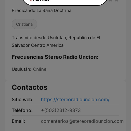
Predicando La Sana Doctrina
Cristiana
Transmite desde Usulutan, República de El
Salvador Centro America.
Frecuencias Stereo Radio Uncion:
Usulután:
Online
Contactos
Sitio web
https://stereoradiouncion.com/
Teléfono:
+(503)2312-9373
Email:
comentarios@stereoradiouncion.com