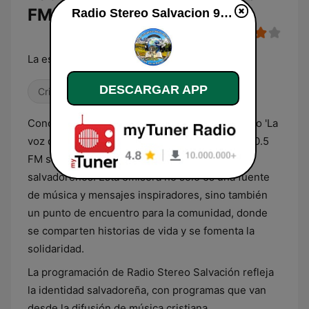
FM en Vivo
Radio Stereo Salvacion 90.9 FM
La estación de la Reconciliación
DESCARGAR APP
Cristiana
Conocida cariñosamente por su audiencia como 'La
voz de la esperanza', Radio Stereo Salvación 90.5
FM se ha arraigado en el corazón de los
salvadoreños. Esta emisora no solo es una fuente
de música y mensajes inspiradores, sino también
un punto de encuentro para la comunidad, donde
se comparten historias de vida y se fomenta la
solidaridad.
La programación de Radio Stereo Salvación refleja
la identidad salvadoreña, con programas que van
desde la difusión de música cristiana