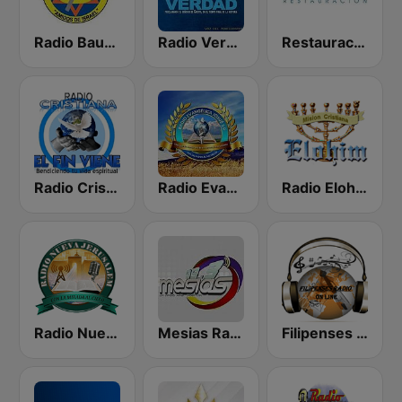
Radio Bautista Global 89.7 FM
Radio Verdad 95.7 FM
Restauración 100.5 FM
Radio Cristiana El Fin Viene
Radio Evangélica Josué
Radio Elohim
Radio Nueva Jerusalem
Mesias Radio 99.3 FM
Filipenses Radio El Salvador