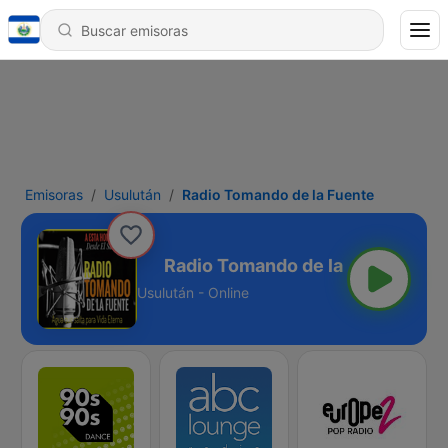
Emisoras
Usulután
Radio Tomando de la Fuente
de la Fuente
Usulután - Online