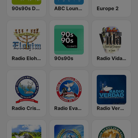
90s90s Dance
ABC Lounge Jazz
Europe 2
Radio Elohim
90s90s
Radio Vida 90.5 FM El Salvador
Radio Cristiana Principe de Paz
Radio Evangelica Misionera Fuente de Vida 97.3 FM
Radio Verdad 95.7 FM