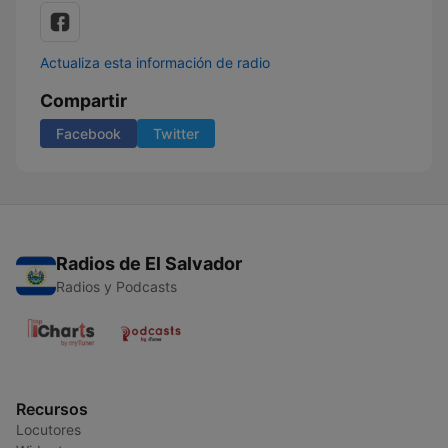
Actualiza esta información de radio
Compartir
Facebook
Twitter
Radios de El Salvador
Radios y Podcasts
Recursos
Locutores