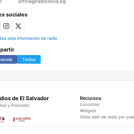
:
office@radionova.bg
s sociales
liza esta información de radio
artir
cebook
Twitter
dios de El Salvador
Recursos
Locutores
ios y Podcasts
Widgets
Sitios web de radio por paí