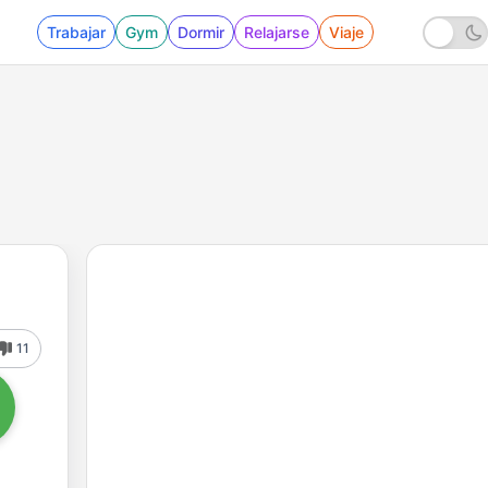
Trabajar
Gym
Dormir
Relajarse
Viaje
11