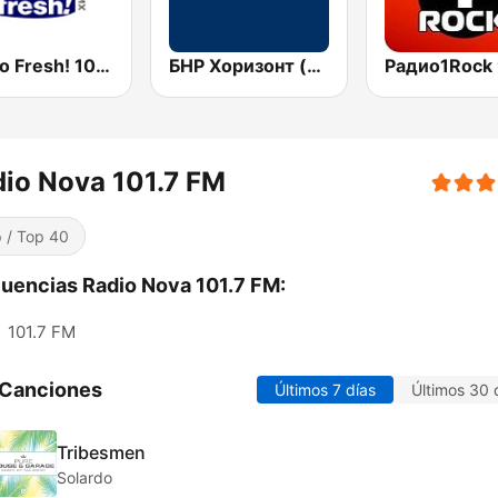
Радио Fresh! 100.3 FM
БНР Хоризонт (BNR Horizont)
io Nova 101.7 FM
 / Top 40
uencias Radio Nova 101.7 FM:
:
101.7 FM
 Canciones
Últimos 7 días
Últimos 30 
Tribesmen
Solardo