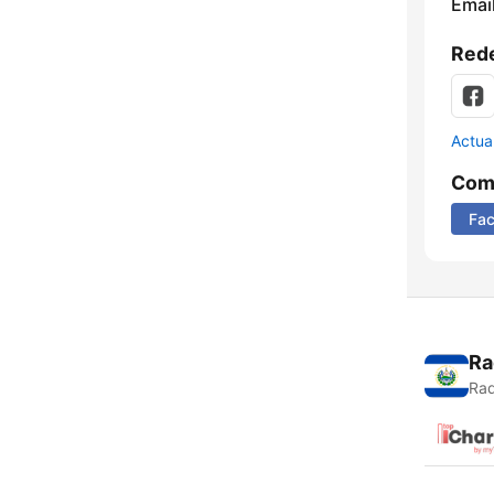
Email
Rede
Actua
Comp
Fa
Ra
Rad