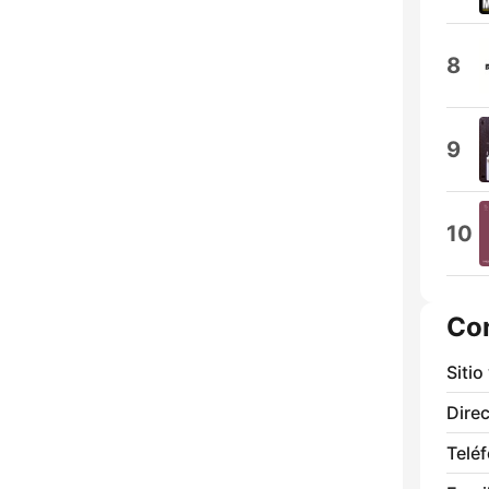
8
9
10
Co
Sitio
Direc
Telé