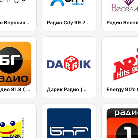
Радио Вероника 96.7 (Radio Veronika)
Радио City 99.7 FM
БГ Радио 91.9 ( BG Radio )
Дарик Радио ( Darik Radio )
Energy 90's 