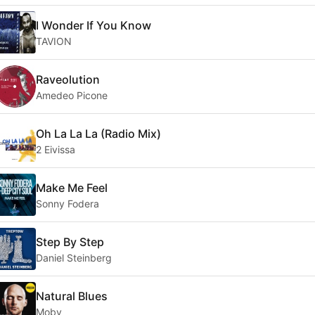
I Wonder If You Know
TAVION
Raveolution
Amedeo Picone
Oh La La La (Radio Mix)
2 Eivissa
Make Me Feel
Sonny Fodera
Step By Step
Daniel Steinberg
Natural Blues
Moby