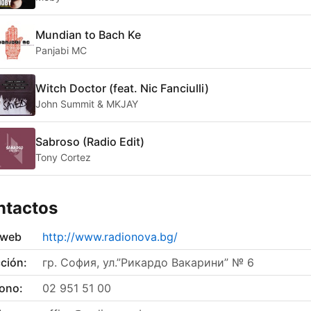
Mundian to Bach Ke
Panjabi MC
Witch Doctor (feat. Nic Fanciulli)
John Summit & MKJAY
Sabroso (Radio Edit)
Tony Cortez
ntactos
 web
http://www.radionova.bg/
ción:
гр. София, ул.”Рикардо Вакарини” № 6
fono:
02 951 51 00