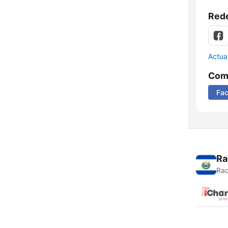
Rede
Actua
Comp
Fa
Ra
Rad