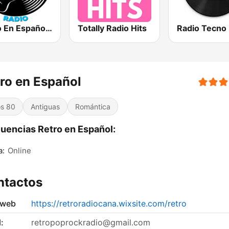
Vinilo En Español Radio
Totally Radio Hits
Radio Tecno
ro en Español
s 80
Antiguas
Romántica
uencias Retro en Español:
a:
Online
ntactos
 web
https://retroradiocana.wixsite.com/retro
:
retropoprockradio@gmail.com