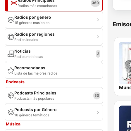
Radios Principales
360
Radios más escuchadas
Radios por género
15 géneros musicales
Emisor
Radios por regiones
Radios locales
Noticias
2
Radios noticiosas
Recomendadas
Lista de las mejores radios
Podcasts
Podcasts Principales
50
Podcasts más populares
Podcasts por Género
18 géneros temáticos
Música