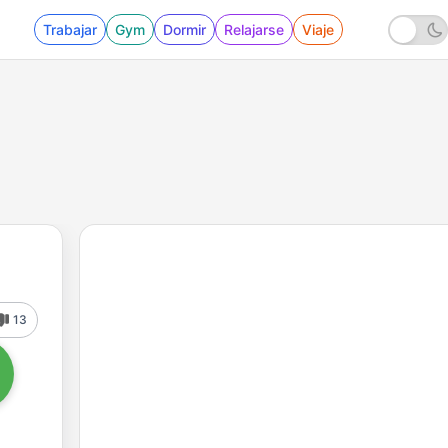
Trabajar
Gym
Dormir
Relajarse
Viaje
13