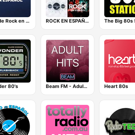
Hits de Rock en Español
ROCK EN ESPAÑOL 80s 90s Neltume Chile
er 80's
Beam FM - Adult Hits
Heart 80s