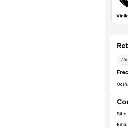
Ret
Año
Frec
Ocañ
Co
Sitio
Email