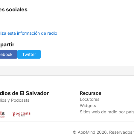
s sociales
liza esta información de radio
artir
cebook
Twitter
dios de El Salvador
Recursos
Locutores
ios y Podcasts
Widgets
Sitios web de radio por paí
© AppMind 2026. Reservados t