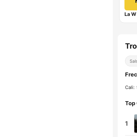
La W
Tro
Sal
Frec
Cali:
Top
1