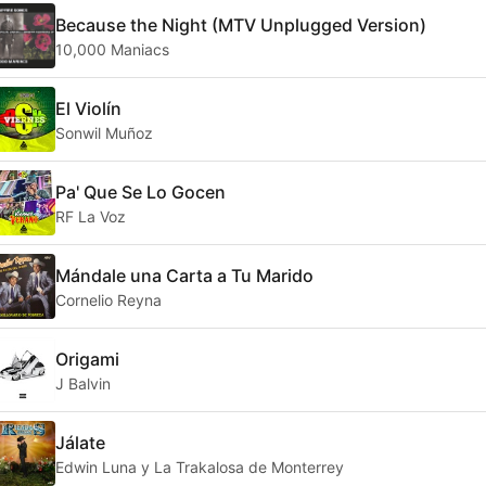
Because the Night (MTV Unplugged Version)
10,000 Maniacs
El Violín
Sonwil Muñoz
Pa' Que Se Lo Gocen
RF La Voz
Mándale una Carta a Tu Marido
Cornelio Reyna
Origami
J Balvin
Jálate
Edwin Luna y La Trakalosa de Monterrey