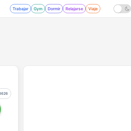
Trabajar
Gym
Dormir
Relajarse
Viaje
8626