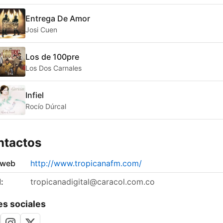
Entrega De Amor
Josi Cuen
Los de 100pre
Los Dos Carnales
Infiel
Rocío Dúrcal
ntactos
 web
http://www.tropicanafm.com/
:
tropicanadigital@caracol.com.co
s sociales