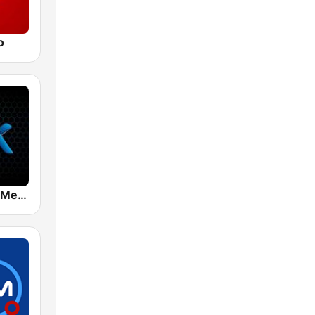
o
Mix 89.9 FM Medellin