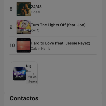
24/48
8
Odeal
Turn The Lights Off (feat. Jon)
9
KATO
Hard to Love (feat. Jessie Reyez)
10
Calvin Harris
Nightlounge
bigFM - Episodio 500
1 week ago
119 min
Contactos