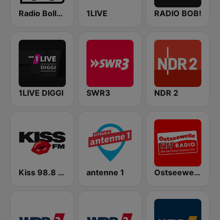
Radio Bollerwagen
1LIVE
RADIO BOB!
1LIVE DIGGI
SWR3
NDR 2
Kiss 98.8 FM
antenne 1
Ostseewelle Hit-Radio 105.6