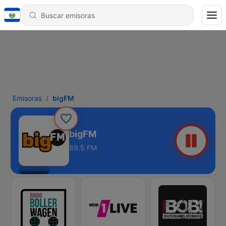
Emisoras
bigFM
bigFM
89.5 FM