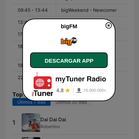
09:45 - 13:44
bigWeekend - Newcomer
13:45 - 17:44
Music - Auto DJ
bigFM
17:45 - 18:44
257er Show
18:45 - 19:45
Liedergut - mit Audrey
Hannah
DESCARGAR APP
19:45 - 22:44
Music - Auto DJ
22:45 - 23:59
Nighttalk
Top Canciones
Últimos 7 días
Últimos 30 días
Dai Dai Dai
1
Robertino