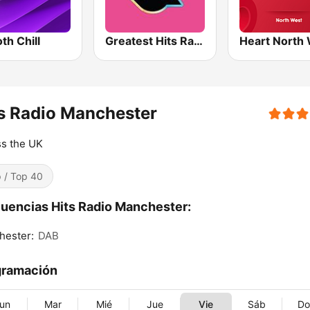
th Chill
Greatest Hits Radio South Coast
Heart North
s Radio Manchester
s the UK
 / Top 40
uencias Hits Radio Manchester:
hester:
DAB
gramación
un
Mar
Mié
Jue
Vie
Sáb
D