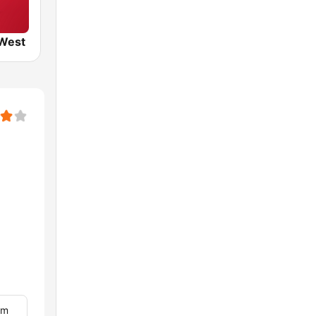
 West
om