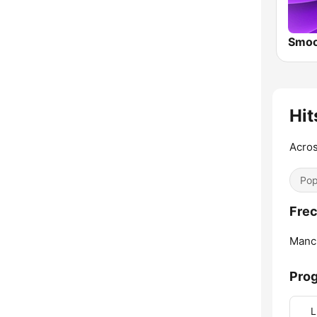
Smoo
Hit
Acros
Pop
Frec
Manc
Pro
L