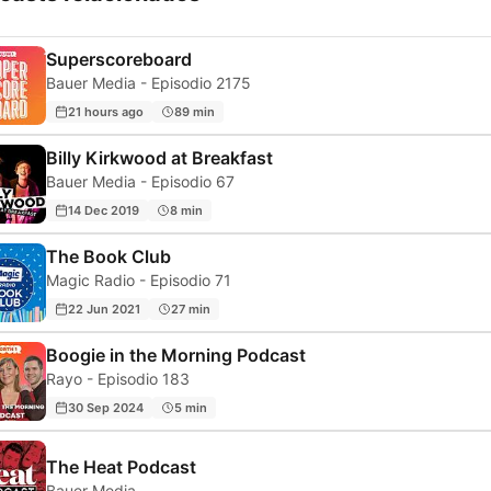
Superscoreboard
Bauer Media - Episodio 2175
21 hours ago
89 min
Billy Kirkwood at Breakfast
Bauer Media - Episodio 67
14 Dec 2019
8 min
The Book Club
Magic Radio - Episodio 71
22 Jun 2021
27 min
Boogie in the Morning Podcast
Rayo - Episodio 183
30 Sep 2024
5 min
The Heat Podcast
Bauer Media