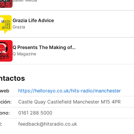
Grazia Life Advice
Grazia
Q Presents The Making of…
Q Magazine
ntactos
 web
https://hellorayo.co.uk/hits-radio/manchester
ción:
Castle Quay Castlefield Manchester M15 4PR
fono:
0161 288 5000
:
feedback@hitsradio.co.uk