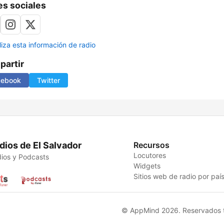
s sociales
liza esta información de radio
artir
cebook
Twitter
dios de El Salvador
Recursos
Locutores
ios y Podcasts
Widgets
Sitios web de radio por paí
© AppMind 2026. Reservados t