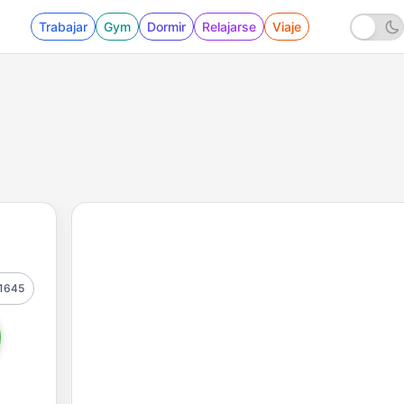
Trabajar
Gym
Dormir
Relajarse
Viaje
1645