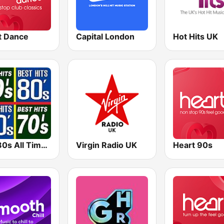
t Dance
Capital London
Hot Hits UK
70s 80s All Time Greatest
Virgin Radio UK
Heart 90s